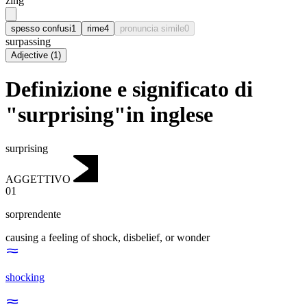
zing
spesso confusi
1
rime
4
pronuncia simile
0
surpassing
Adjective
(
1
)
Definizione e significato di
"surprising"in inglese
surprising
AGGETTIVO
01
sorprendente
causing a feeling of shock, disbelief, or wonder
shocking