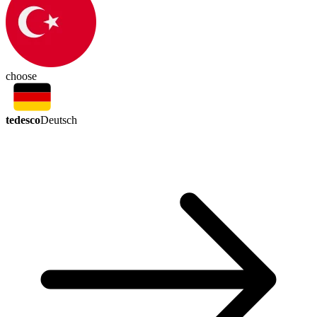
choose
tedesco
Deutsch