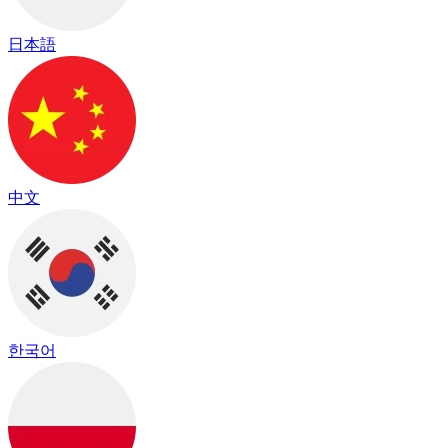
日本語
中文
한국어