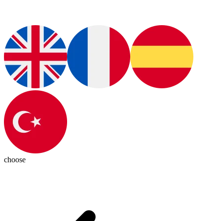
choose