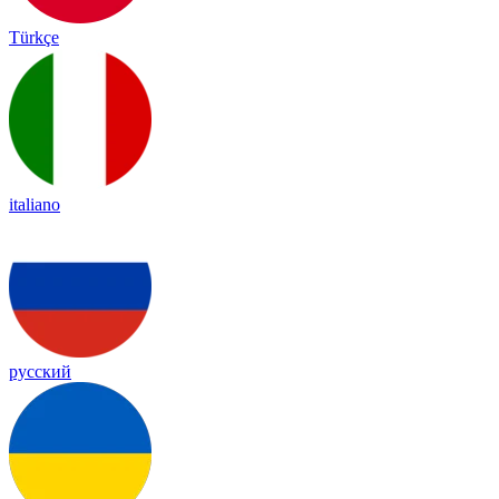
Türkçe
italiano
русский