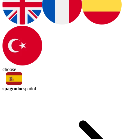
choose
spagnolo
español