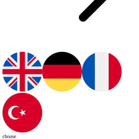
choose