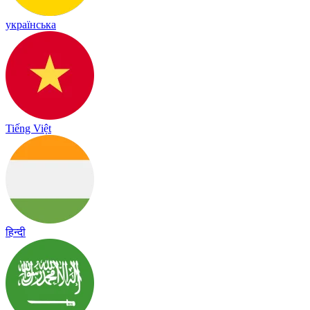
українська
Tiếng Việt
हिन्दी