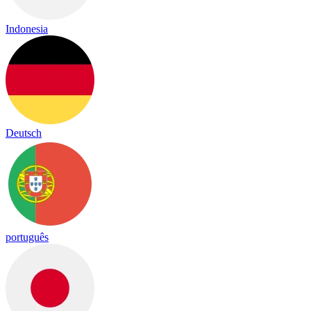
Indonesia
Deutsch
português