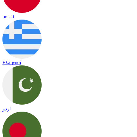
polski
Ελληνικά
اردو