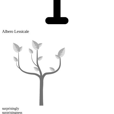
Albero Lessicale
surprising
ly
surprising
ness