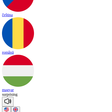
čeština
română
magyar
surp
ri
sing