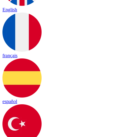
English
français
español