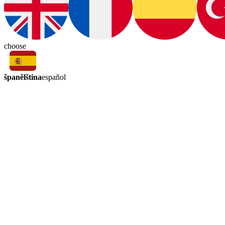
choose
španělština
español