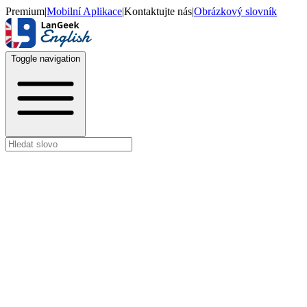
Premium
|
Mobilní Aplikace
|
Kontaktujte nás
|
Obrázkový slovník
Toggle navigation