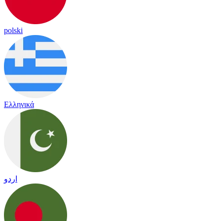
polski
Ελληνικά
اردو