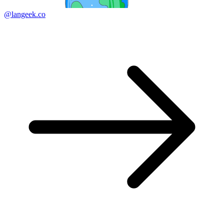
@langeek.co