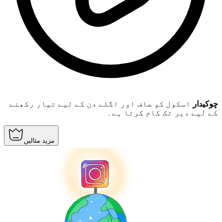
چوکیدار
اسکول کو صاف اور اگلے دن کے لیے تیار رکھنے
کے لیے دیر تک کام کرتا ہے۔
مزید مثالیں