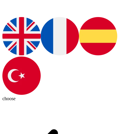
choose