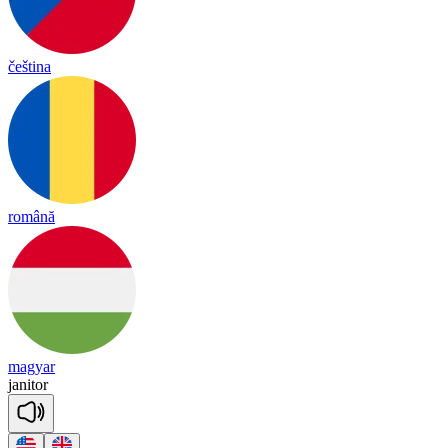
čeština
română
magyar
ja
ni
tor