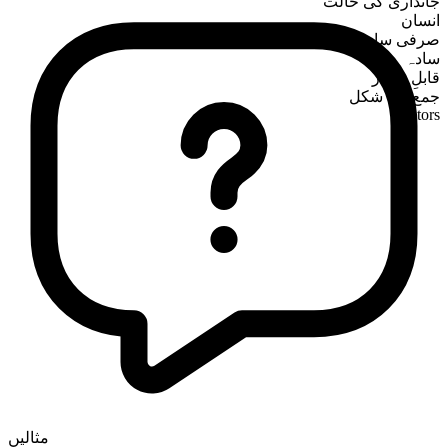
جانداری کی حالت
انسان
صرفی ساخت
سادہ
قابلِ شمار
جمع کی شکل
janitors
مثالیں