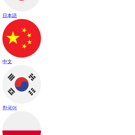
日本語
中文
한국어