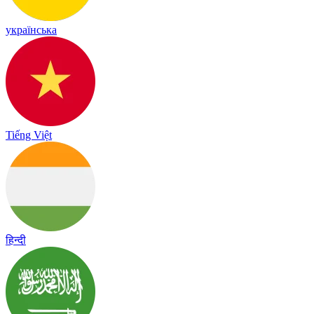
українська
Tiếng Việt
हिन्दी