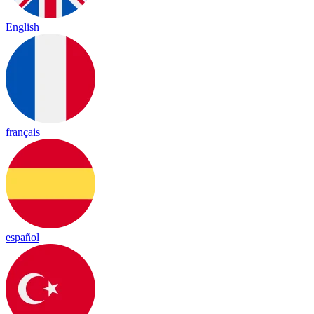
English
français
español