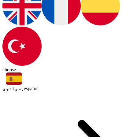
choose
ہسپانوی
español