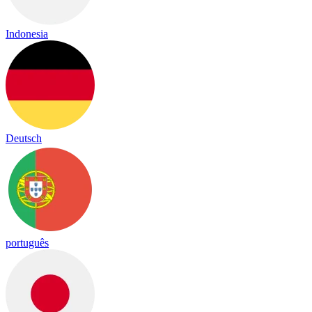
Indonesia
Deutsch
português