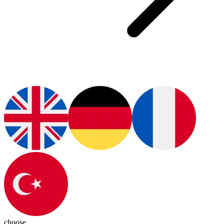
choose