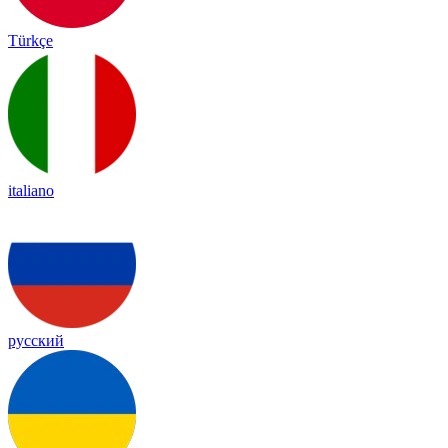
Türkçe
italiano
русский