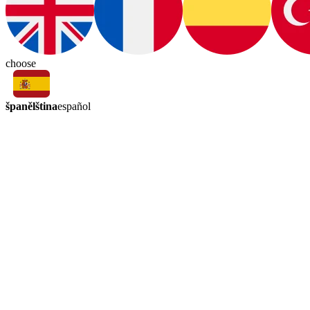
choose
španělština
español