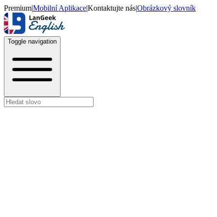
Premium
|
Mobilní Aplikace
|
Kontaktujte nás
|
Obrázkový slovník
Toggle navigation