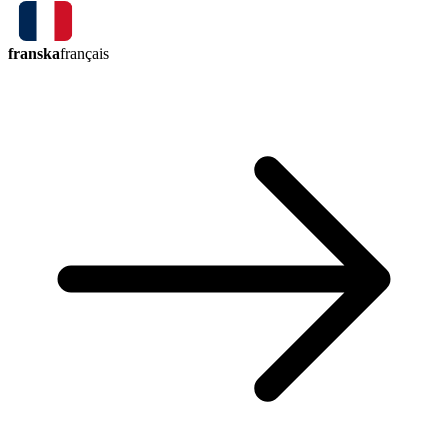
franska
français