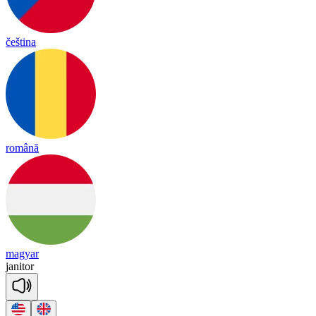
čeština
română
magyar
ja
ni
tor