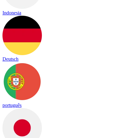
Indonesia
Deutsch
português