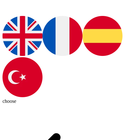
choose