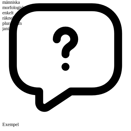
människa
morfologisk sammansättning
enkelt
räknebart
pluralform
janitors
Exempel