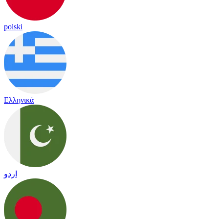
polski
Ελληνικά
اردو