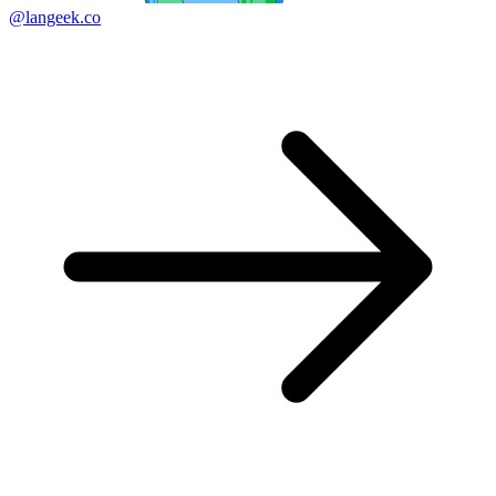
@langeek.co