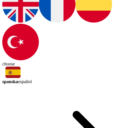
choose
spanska
español