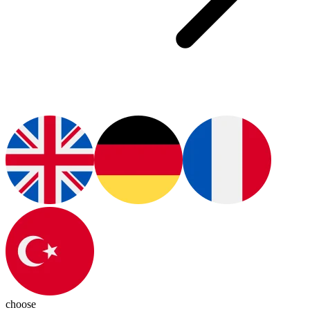
choose