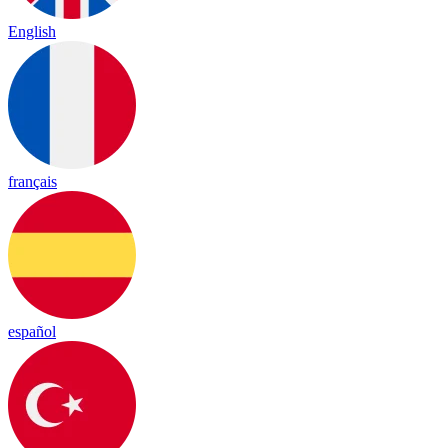
English
français
español