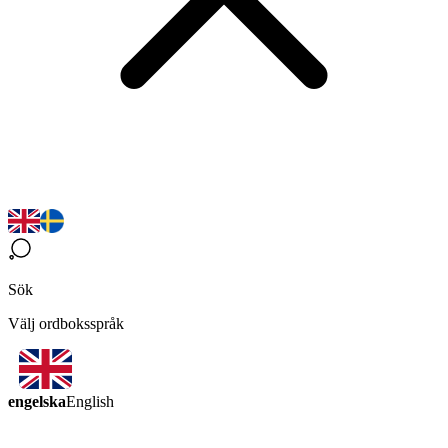
Sök
Välj ordboksspråk
engelska
English