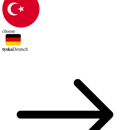
choose
tyska
Deutsch