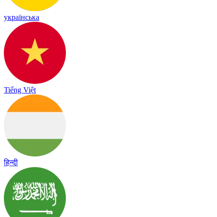
українська
Tiếng Việt
हिन्दी