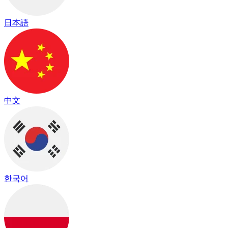
日本語
中文
한국어