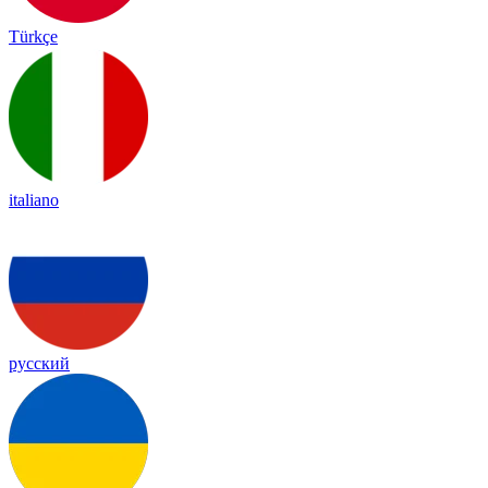
Türkçe
italiano
русский