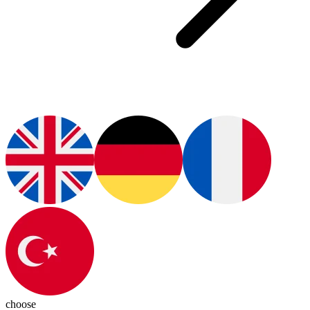
choose