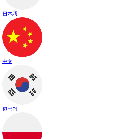
日本語
中文
한국어