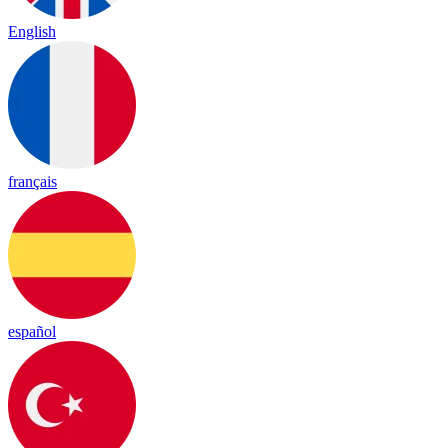
English
français
español