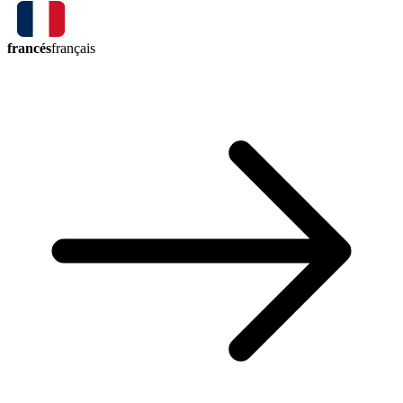
francés
français