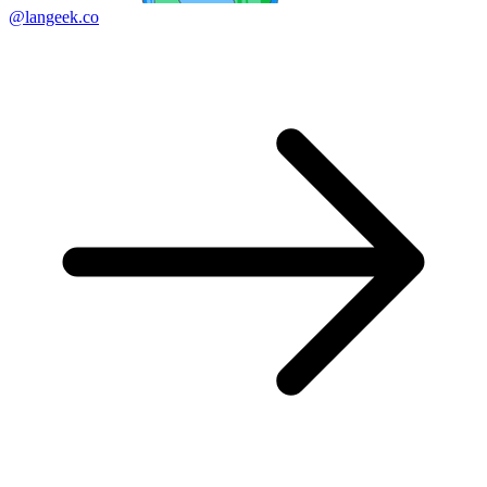
@langeek.co