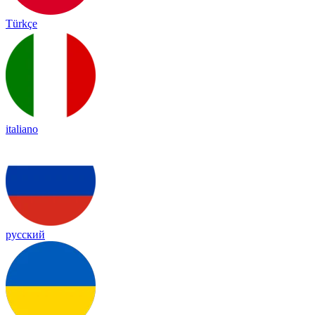
Türkçe
italiano
русский