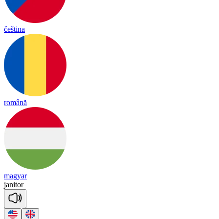
čeština
română
magyar
ja
ni
tor