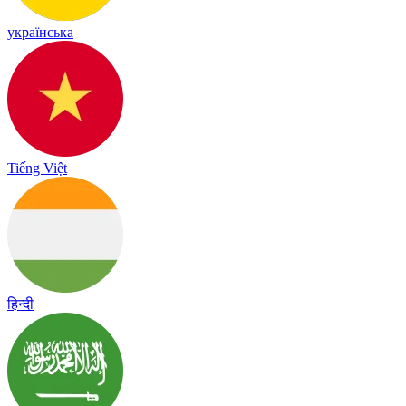
українська
Tiếng Việt
हिन्दी