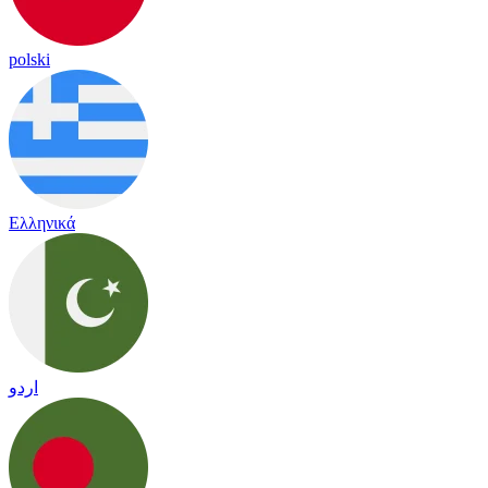
polski
Ελληνικά
اردو