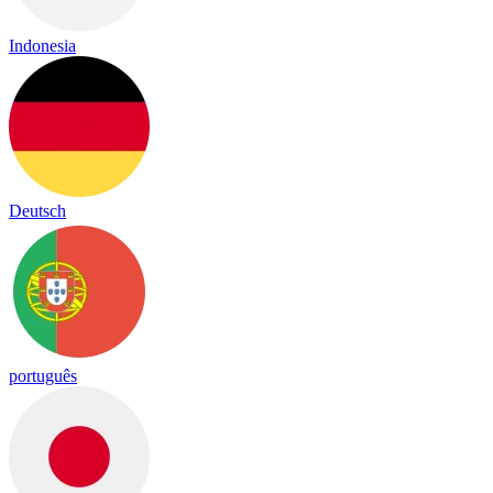
Indonesia
Deutsch
português