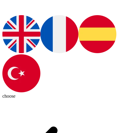
choose