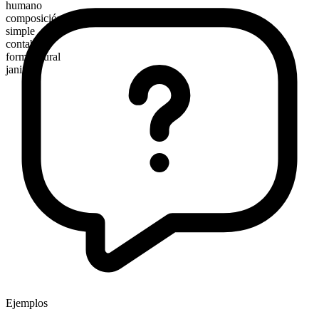
humano
composición morfológica
simple
contable
forma plural
janitors
Ejemplos