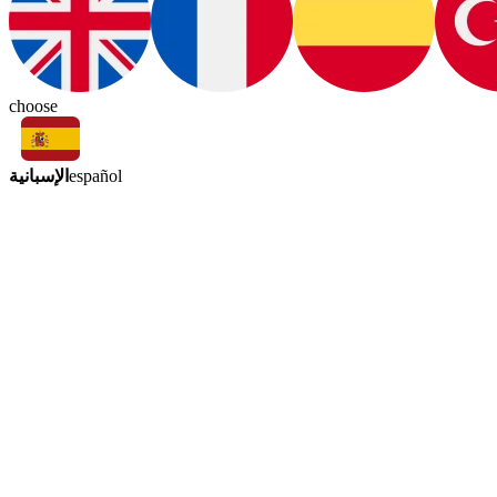
choose
الإسبانية
español