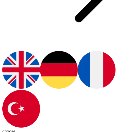
choose