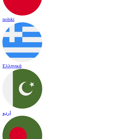
polski
Ελληνικά
اردو