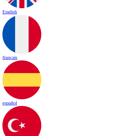
English
français
español