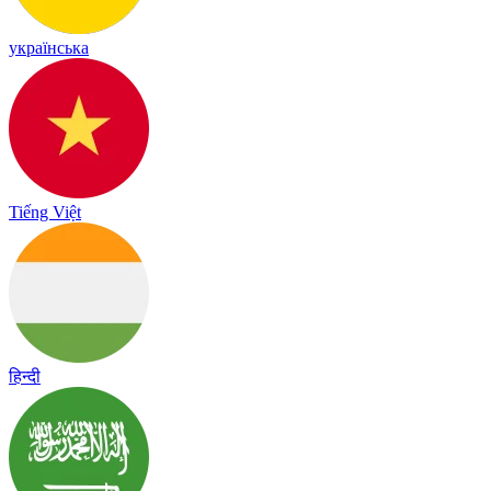
українська
Tiếng Việt
हिन्दी