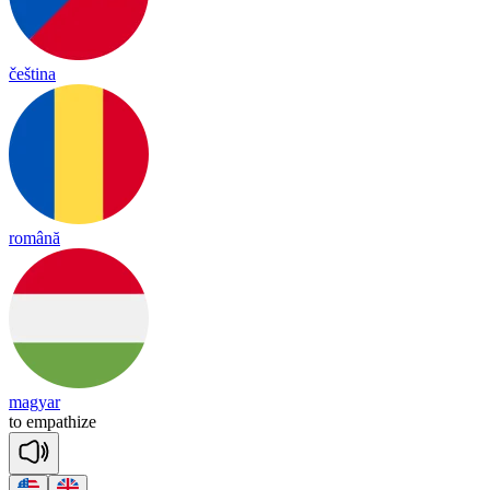
čeština
română
magyar
to
em
pa
thize