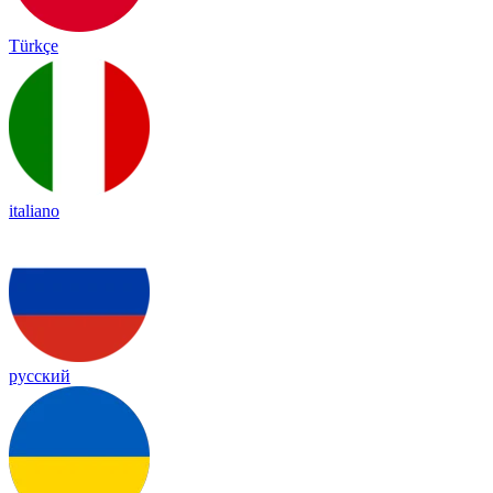
Türkçe
italiano
русский