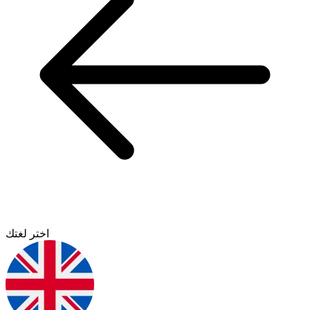
اختر لغتك