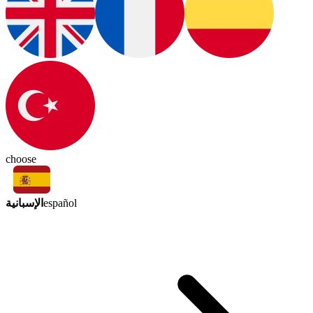
choose
الإسبانية
español