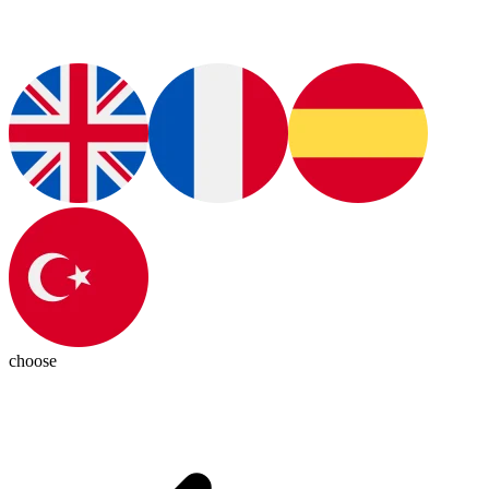
choose