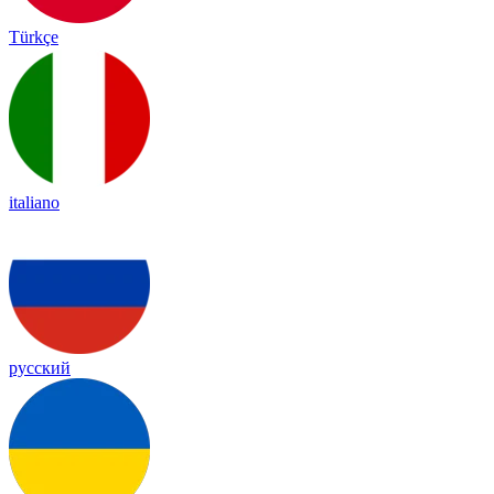
Türkçe
italiano
русский