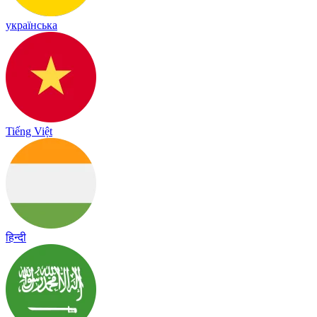
українська
Tiếng Việt
हिन्दी