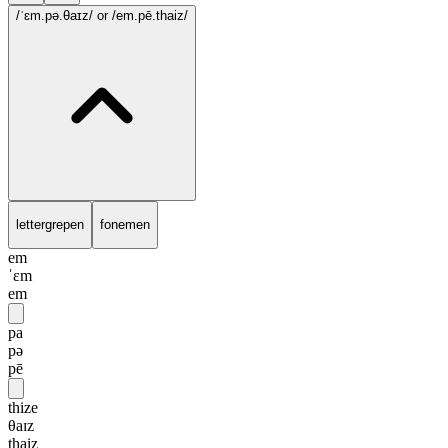
/ˈɛm.pə.θaɪz/
or /em.pē.thaiz/
lettergrepen
fonemen
em
ˈɛm
em
pa
pə
pē
thize
θaɪz
thaiz