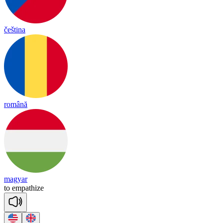
čeština
română
magyar
to
em
pa
thize