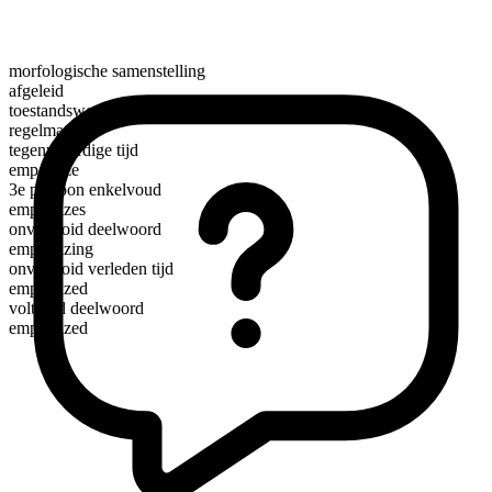
morfologische samenstelling
afgeleid
toestandswerkwoord
regelmatig
tegenwoordige tijd
empathize
3e persoon enkelvoud
empathizes
onvoltooid deelwoord
empathizing
onvoltooid verleden tijd
empathized
voltooid deelwoord
empathized