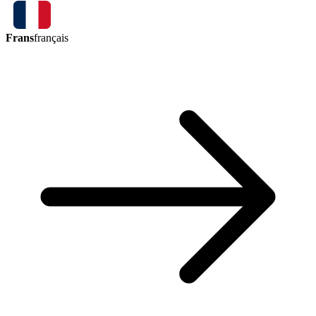
Frans
français