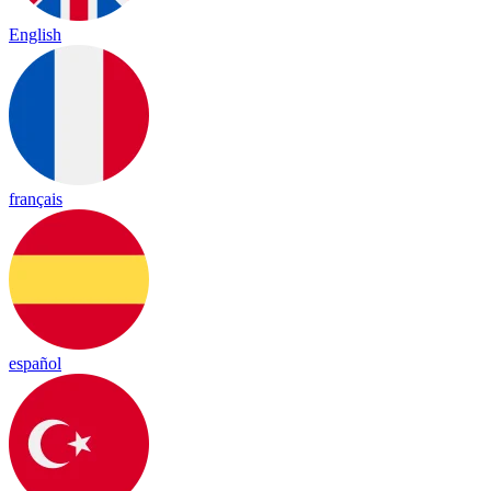
English
français
español