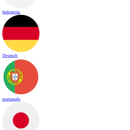
Indonesia
Deutsch
português