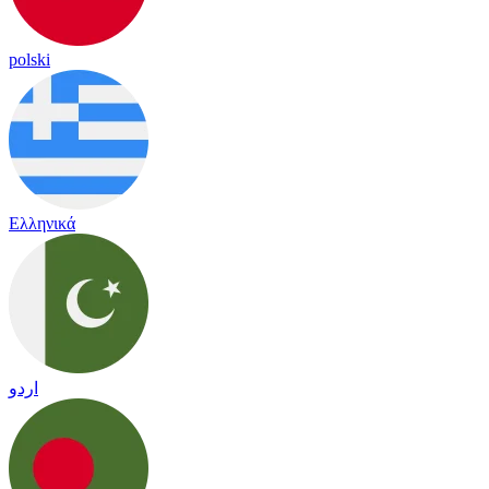
polski
Ελληνικά
اردو