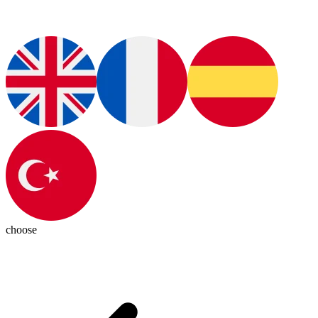
choose