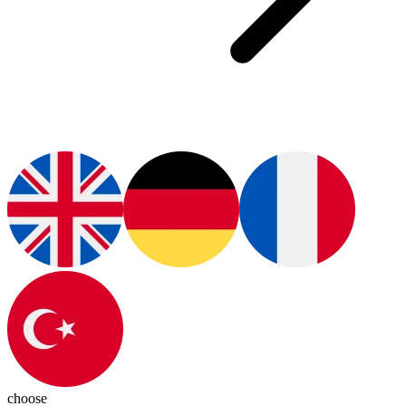
choose