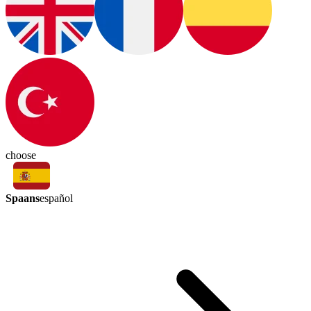
choose
Spaans
español