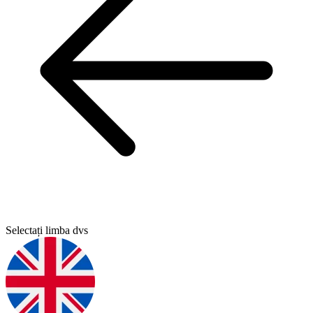
Selectați limba dvs