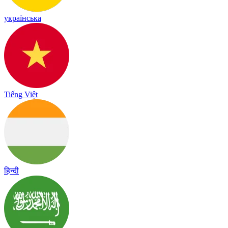
українська
Tiếng Việt
हिन्दी