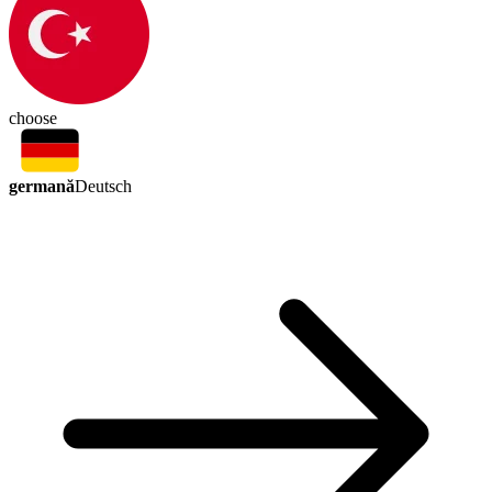
choose
germană
Deutsch