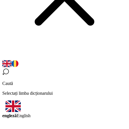
Caută
Selectați limba dicționarului
engleză
English