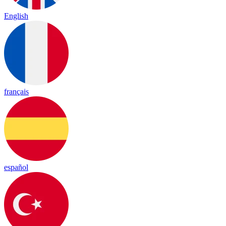
English
français
español