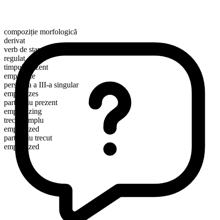
compoziție morfologică
derivat
verb de stare
regulat
timpul prezent
empathize
persoana a III-a singular
empathizes
participiu prezent
empathizing
trecut simplu
empathized
participiu trecut
empathized