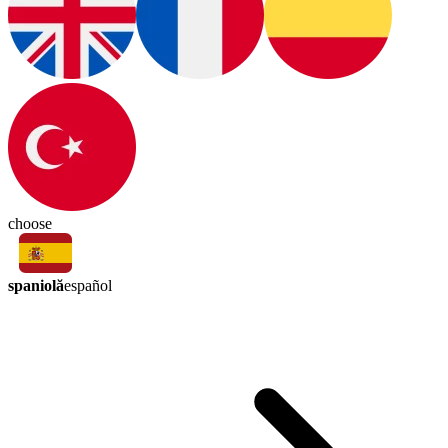
choose
spaniolă
español