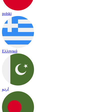
polski
Ελληνικά
اردو