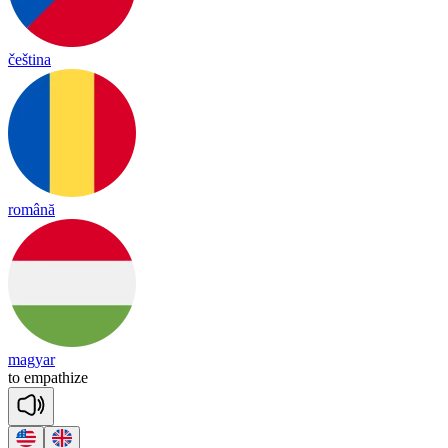
čeština
română
magyar
to
em
pa
thize