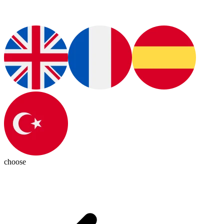
choose