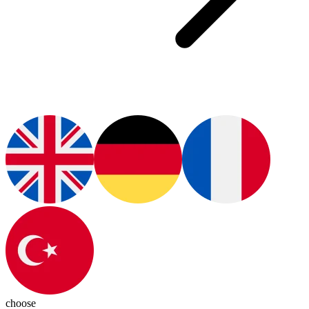
choose