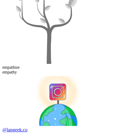
empathize
empathy
@langeek.co