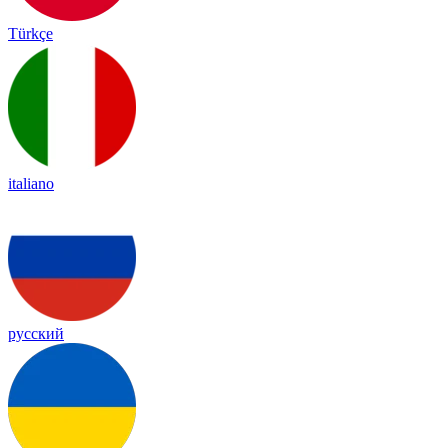
Türkçe
italiano
русский