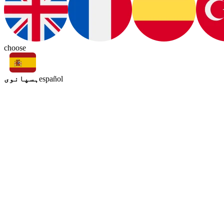
choose
ہسپانوی
español