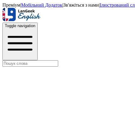
Преміум
|
Мобільний Додаток
|
Зв'яжіться з нами
|
Ілюстрований с
Toggle navigation