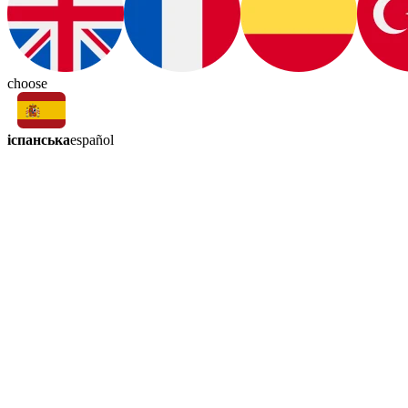
choose
іспанська
español