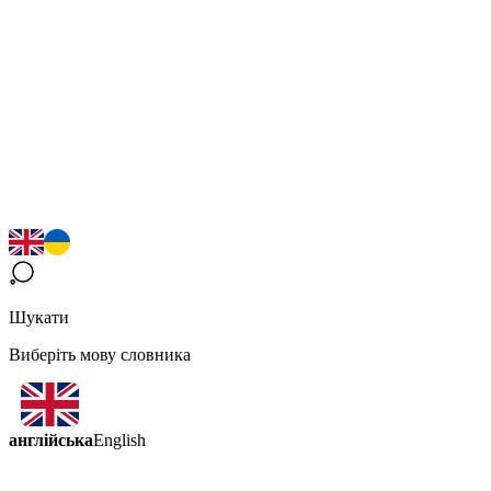
Шукати
Виберіть мову словника
англійська
English