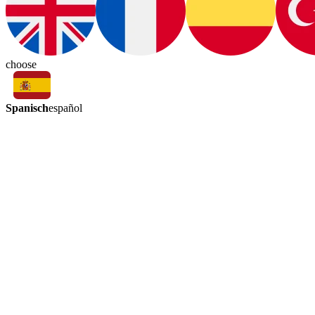
choose
Spanisch
español