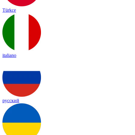
Türkçe
italiano
русский