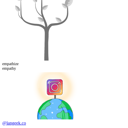
empathize
empathy
@langeek.co