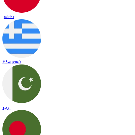
polski
Ελληνικά
اردو