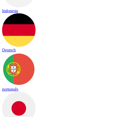
Indonesia
Deutsch
português