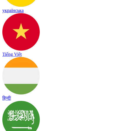
українська
Tiếng Việt
हिन्दी