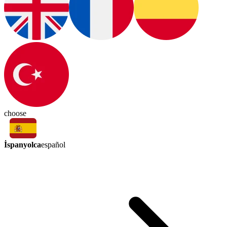
choose
İspanyolca
español