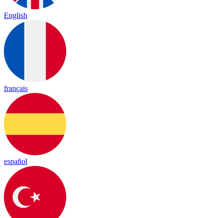
English
français
español