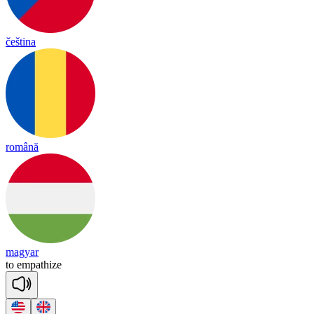
čeština
română
magyar
to
em
pa
thize