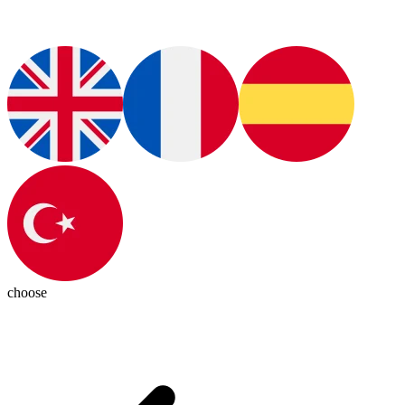
choose