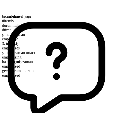
biçimbilimsel yapı
türemiş
durum fiili
düzenli
şimdiki zaman
empathize
3. tekil kişi
empathizes
şimdiki zaman ortacı
empathizing
basit geçmiş zaman
empathized
geçmiş zaman ortacı
empathized