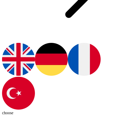
choose