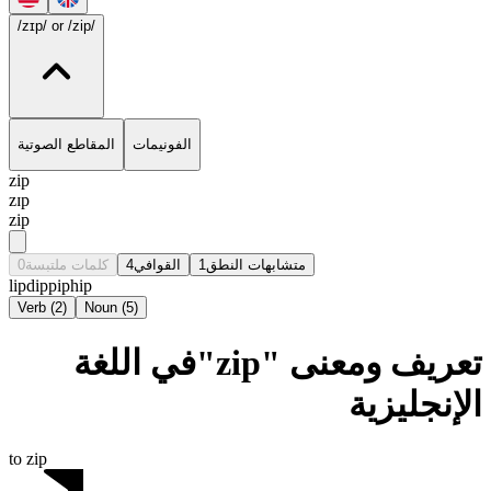
/zɪp/
or /zip/
الفونيمات
المقاطع الصوتية
zip
zɪp
zip
0
كلمات ملتبسة
4
القوافي
1
متشابهات النطق
lip
dip
pip
hip
Verb
(
2
)
Noun
(
5
)
تعريف ومعنى "zip"في اللغة
الإنجليزية
to zip