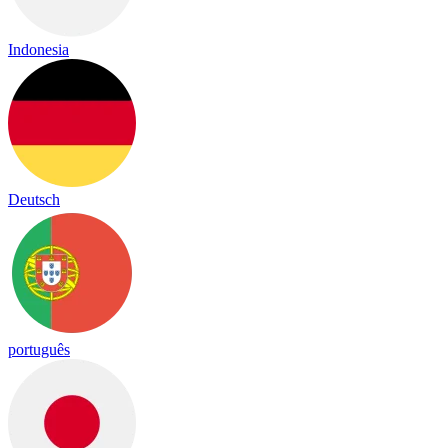
Indonesia
Deutsch
português