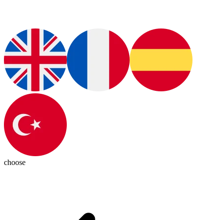
choose