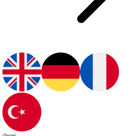
choose