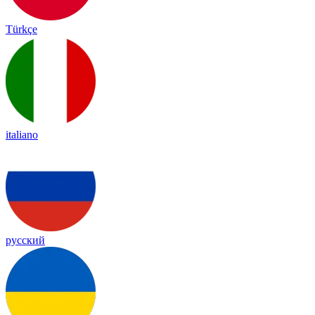
Türkçe
italiano
русский