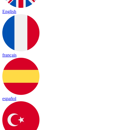
English
français
español