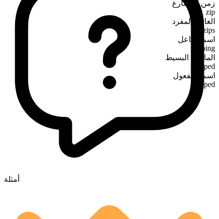
زمن المضارع
zip
الغائب المفرد
zips
اسم الفاعل
zipping
الماضي البسيط
zipped
اسم المفعول
zipped
أمثلة