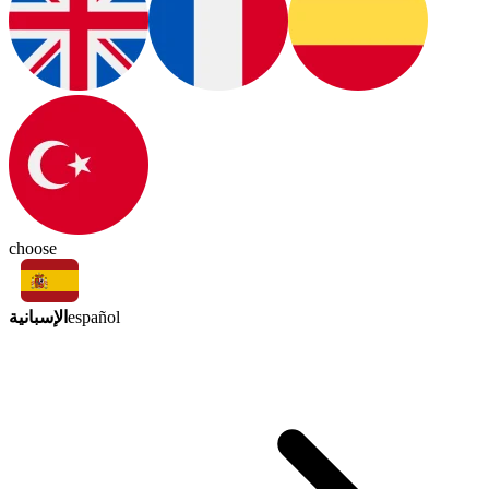
choose
الإسبانية
español