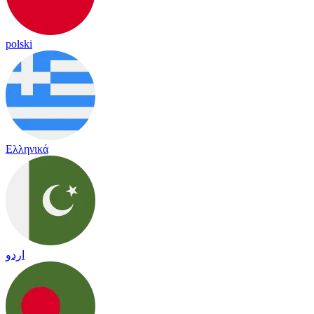
polski
Ελληνικά
اردو