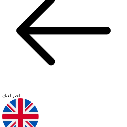
اختر لغتك