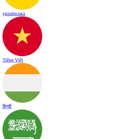
українська
Tiếng Việt
हिन्दी