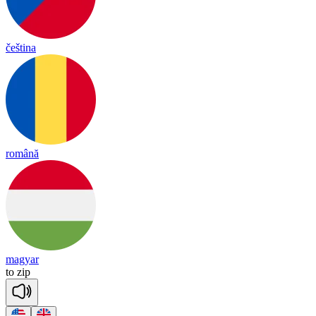
čeština
română
magyar
to
zip