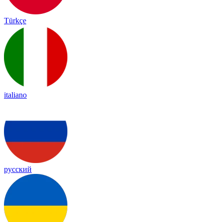
Türkçe
italiano
русский