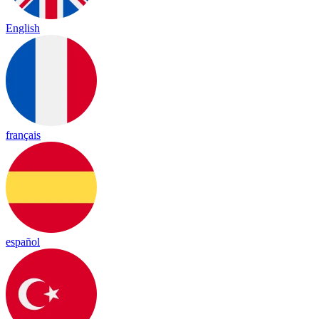
English
français
español