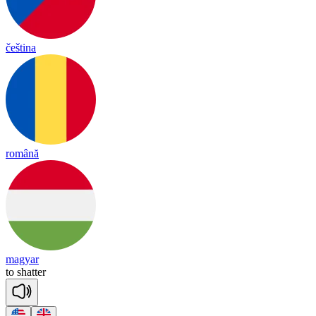
čeština
română
magyar
to
sha
tter