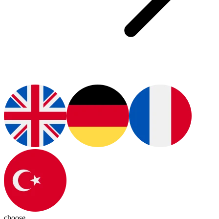
choose