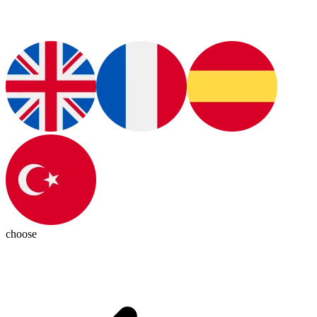
choose