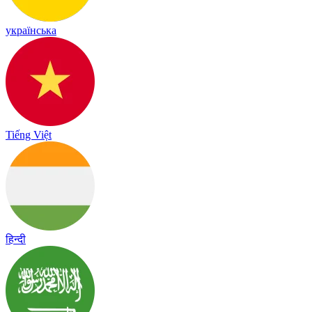
українська
Tiếng Việt
हिन्दी