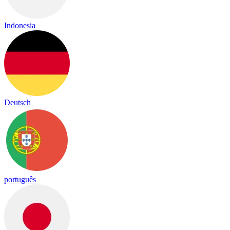
Indonesia
Deutsch
português