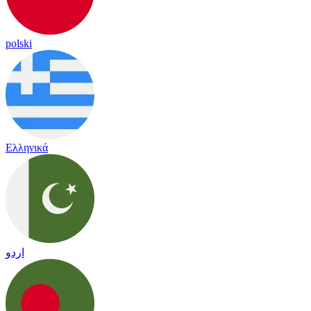
polski
Ελληνικά
اردو