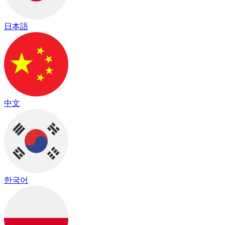
日本語
中文
한국어