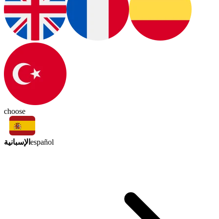
choose
الإسبانية
español