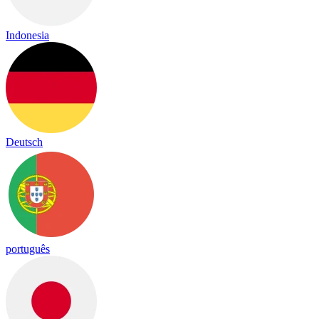
Indonesia
Deutsch
português