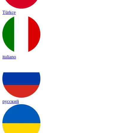
Türkçe
italiano
русский