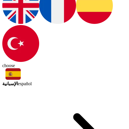
choose
الإسبانية
español