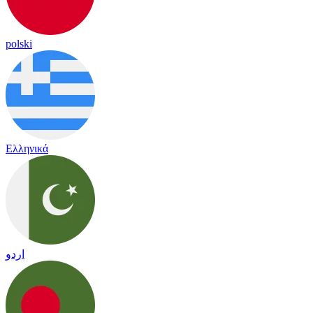
polski
Ελληνικά
اردو