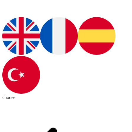
choose