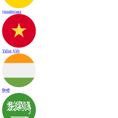
українська
Tiếng Việt
हिन्दी