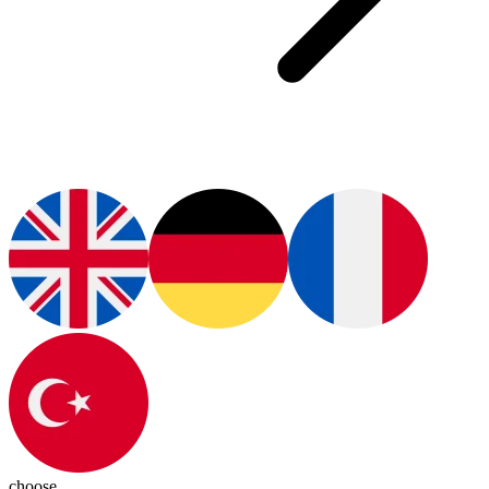
choose