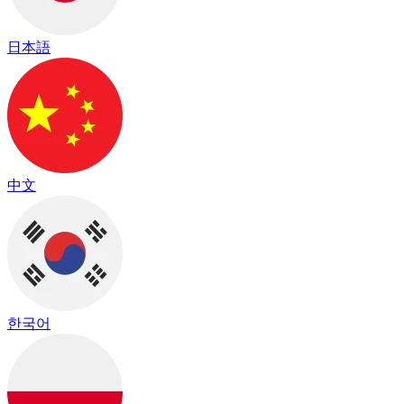
日本語
中文
한국어