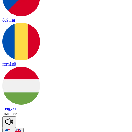
čeština
română
magyar
prac
tice