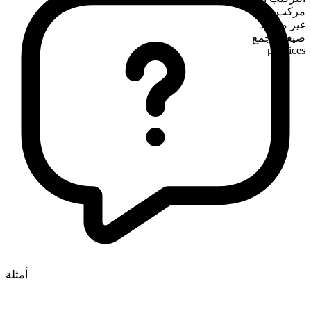
مركب
غير معدود
صيغة الجمع
practices
أمثلة