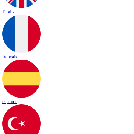
English
français
español