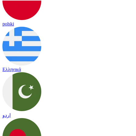
polski
Ελληνικά
اردو