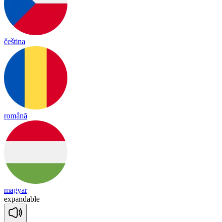
čeština
română
magyar
ex
pan
da
ble