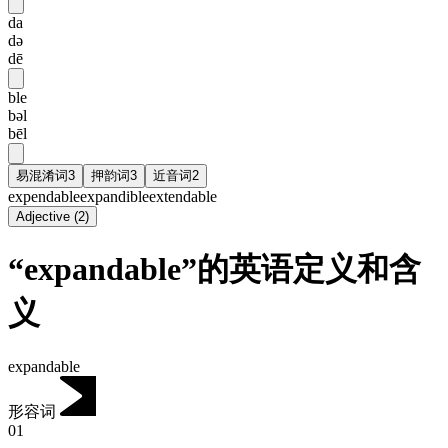
da
də
dē
ble
bəl
bēl
易混淆词
3
押韵词
3
近音词
2
expendable
expandible
extendable
Adjective
(
2
)
“expandable”的英语定义和含
义
expandable
形容词
01