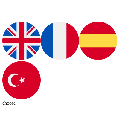
choose