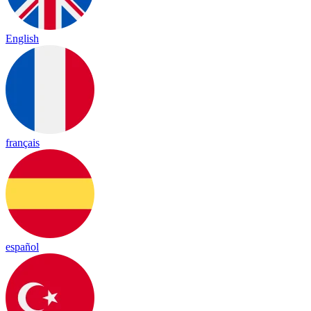
English
français
español