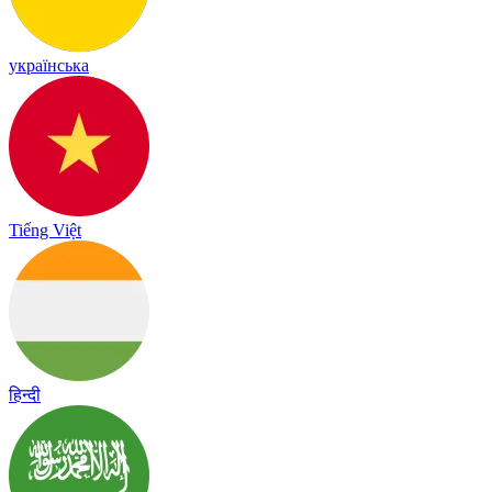
українська
Tiếng Việt
हिन्दी