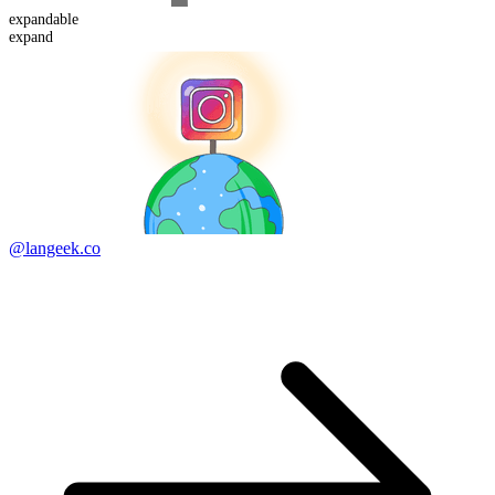
expand
able
expand
@langeek.co