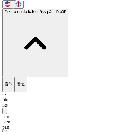
/ˈɪks.pæn.də.bəl/
or /iks.pān.dē.bēl/
音节
音位
ex
ˈɪks
iks
pan
pæn
pān