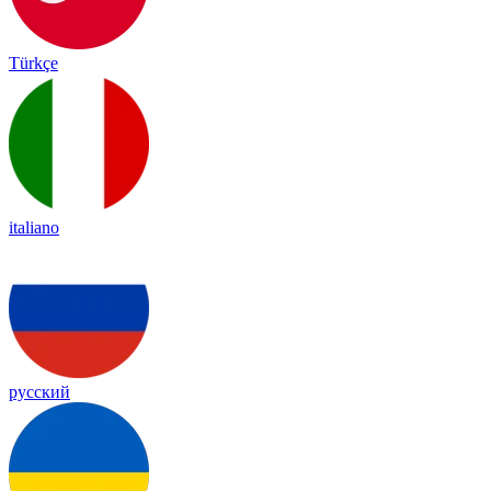
Türkçe
italiano
русский