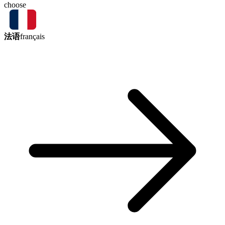
choose
法语
français