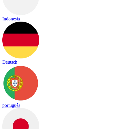
Indonesia
Deutsch
português