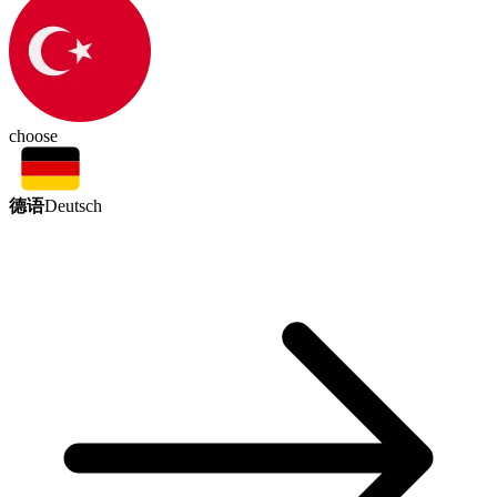
choose
德语
Deutsch