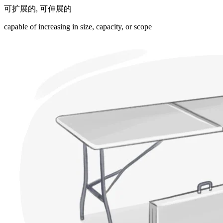
可扩展的
,
可伸展的
capable of increasing in size, capacity, or scope