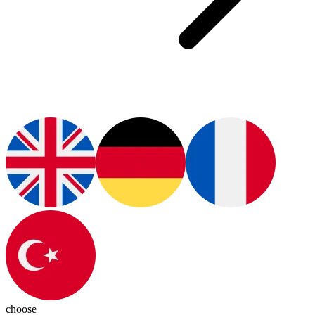
choose