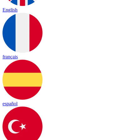
English
français
español