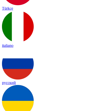
Türkçe
italiano
русский