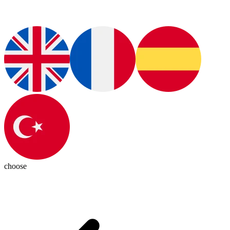
choose