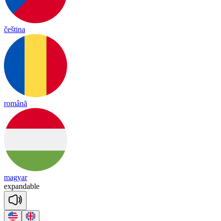
čeština
română
magyar
ex
pan
da
ble