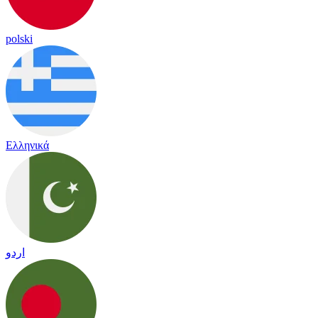
polski
Ελληνικά
اردو