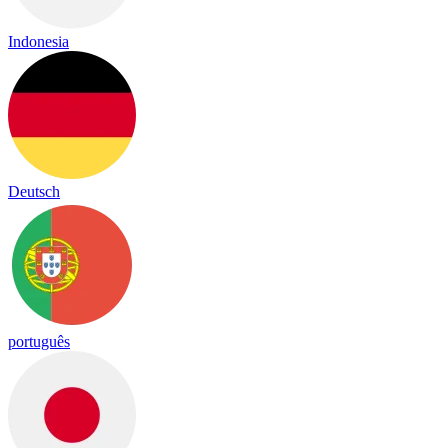
Indonesia
Deutsch
português