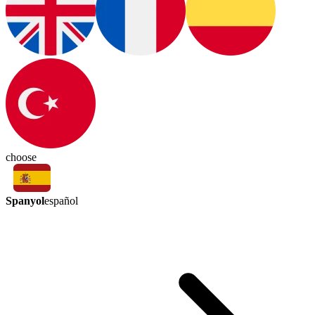
choose
Spanyol
español