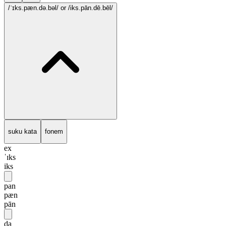
/ˈɪks.pæn.də.bəl/
or /iks.pān.dē.bēl/
suku kata
fonem
ex
ˈɪks
iks
pan
pæn
pān
da