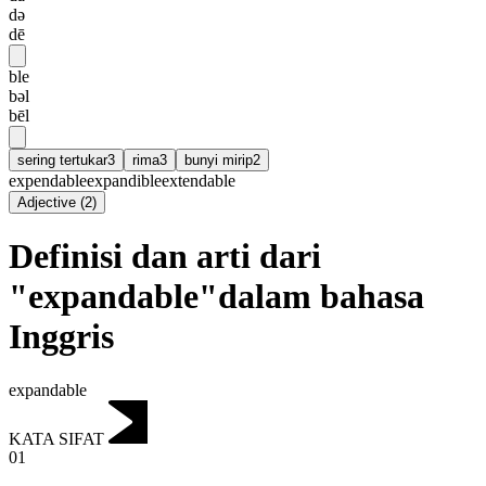
də
dē
ble
bəl
bēl
sering tertukar
3
rima
3
bunyi mirip
2
expendable
expandible
extendable
Adjective
(
2
)
Definisi dan arti dari
"expandable"dalam bahasa
Inggris
expandable
KATA SIFAT
01