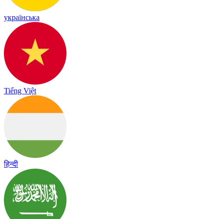
українська
Tiếng Việt
हिन्दी