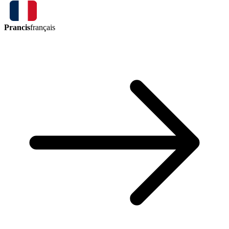
Prancis
français