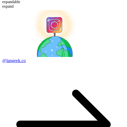
expand
able
expand
@langeek.co