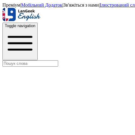
Преміум
|
Мобільний Додаток
|
Зв'яжіться з нами
|
Ілюстрований с
Toggle navigation