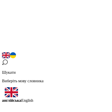
Шукати
Виберіть мову словника
англійська
English