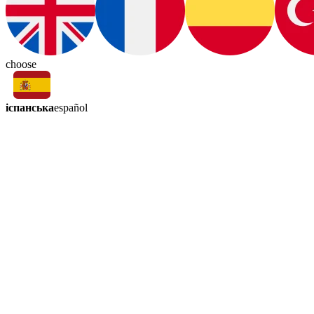
choose
іспанська
español