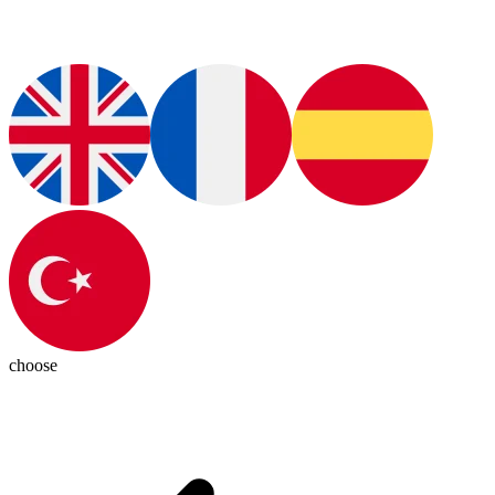
choose