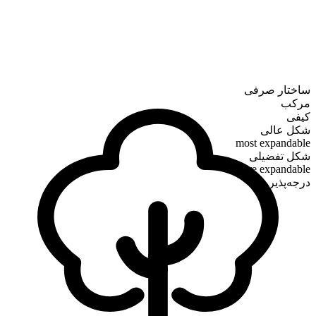
ساختار صرفی
مرکب
کیفی
شکل عالی
most expandable
شکل تفضیلی
more expandable
درجه‌پذیر