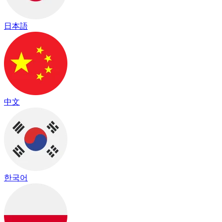
日本語
中文
한국어