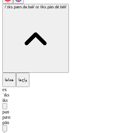
/ˈɪks.pæn.də.bəl/
or /iks.pān.dē.bēl/
هجاها
واج‌ها
ex
ˈɪks
iks
pan
pæn
pān