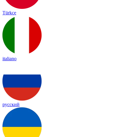
Türkçe
italiano
русский