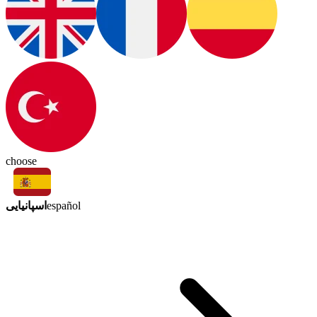
choose
اسپانیایی
español