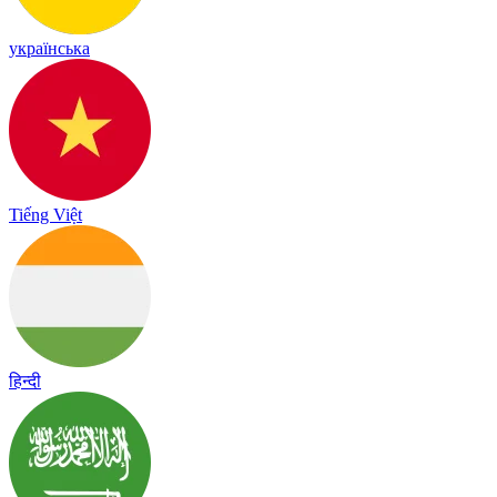
українська
Tiếng Việt
हिन्दी