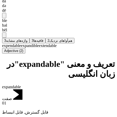
da
də
dē
ble
bəl
bēl
3
واژه‌های مشابه
3
قافیه‌ها
2
هم‌آواهای نزدیک
expendable
expandible
extendable
Adjective
(
2
)
تعریف و معنی "expandable"در
زبان انگلیسی
expandable
صفت
01
قابل انبساط
,
قابل گسترش