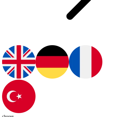
choose