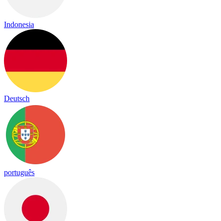
Indonesia
Deutsch
português