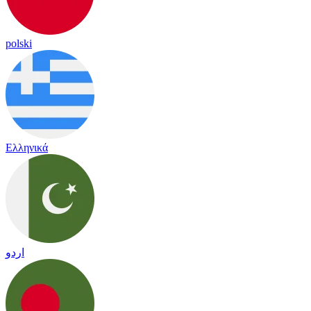
polski
Ελληνικά
اردو