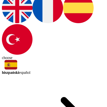
choose
hiszpański
español