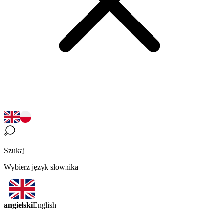
Szukaj
Wybierz język słownika
angielski
English