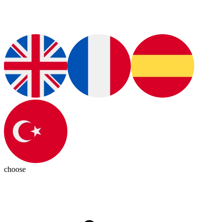
choose