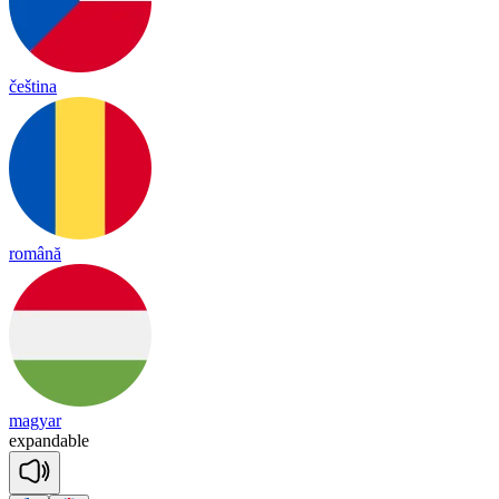
čeština
română
magyar
ex
pan
da
ble