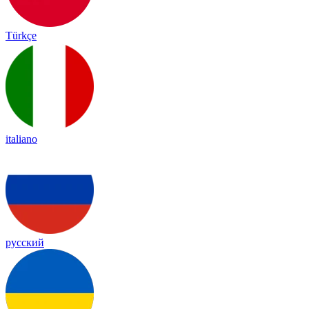
Türkçe
italiano
русский