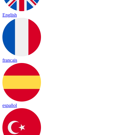
English
français
español