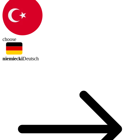
choose
niemiecki
Deutsch