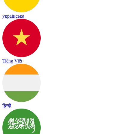
українська
Tiếng Việt
हिन्दी