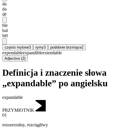
da
də
dē
ble
bəl
bēl
często mylone
3
rymy
3
podobnie brzmiące
2
expendable
expandible
extendable
Adjective
(
2
)
Definicja i znaczenie słowa
„expandable” po angielsku
expandable
PRZYMIOTNIK
01
rozszerzalny
,
rozciągliwy