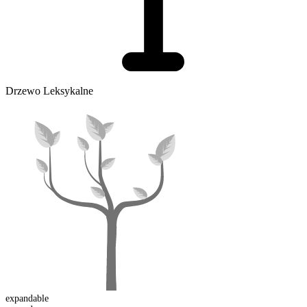
Drzewo Leksykalne
expand
able