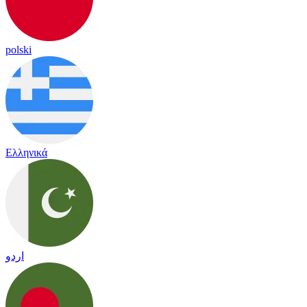
polski
Ελληνικά
اردو