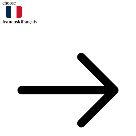
choose
francuski
français