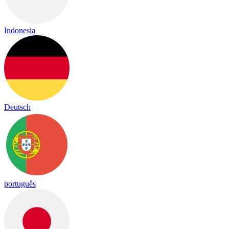
Indonesia
Deutsch
português