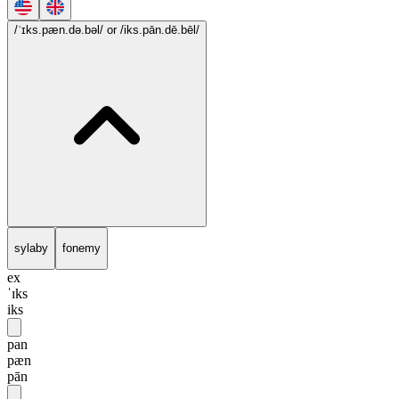
/ˈɪks.pæn.də.bəl/
or /iks.pān.dē.bēl/
sylaby
fonemy
ex
ˈɪks
iks
pan
pæn
pān