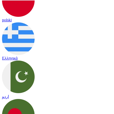
polski
Ελληνικά
اردو