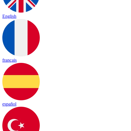
English
français
español