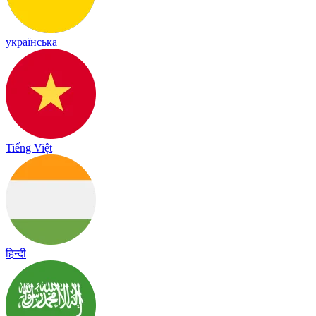
українська
Tiếng Việt
हिन्दी