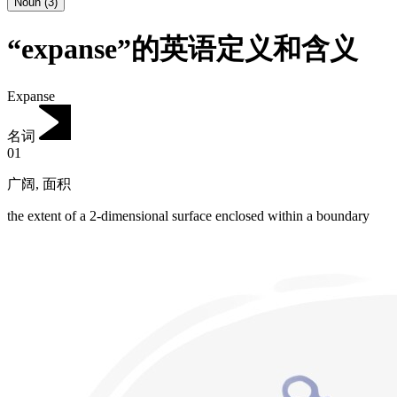
Noun
(
3
)
“expanse”的英语定义和含义
Expanse
名词
01
广阔
,
面积
the extent of a 2-dimensional surface enclosed within a boundary