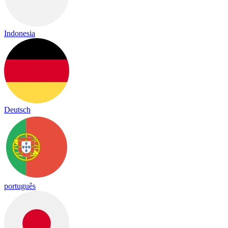
Indonesia
Deutsch
português