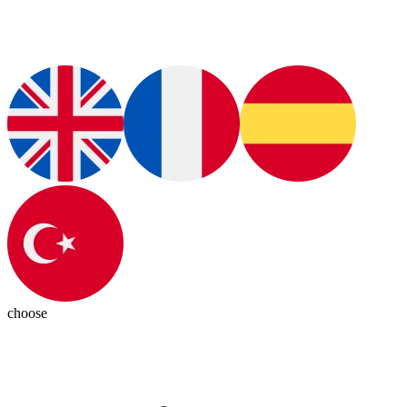
choose