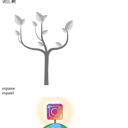
词汇树
expanse
expand