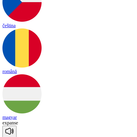
čeština
română
magyar
ex
panse