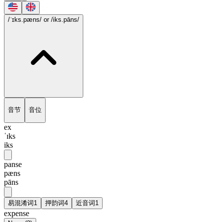
/ˈɪks.pæns/
or /iks.pāns/
音节
音位
ex
ˈɪks
iks
panse
pæns
pāns
易混淆词
1
押韵词
4
近音词
1
expense