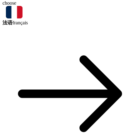
choose
法语
français