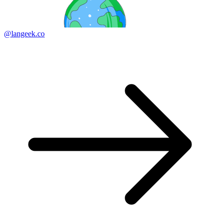
@langeek.co