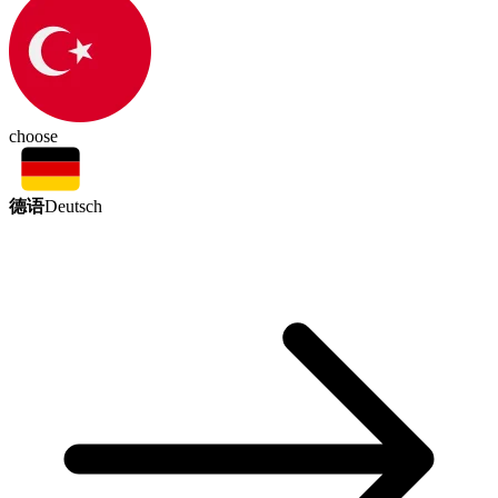
choose
德语
Deutsch