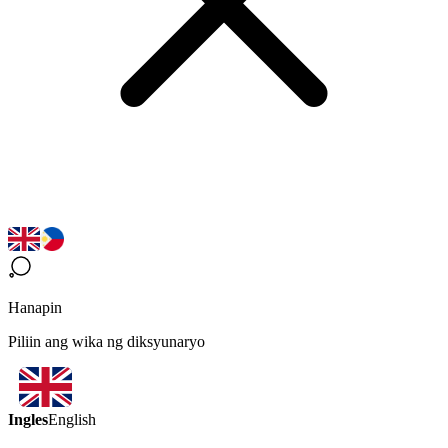
Hanapin
Piliin ang wika ng diksyunaryo
Ingles
English