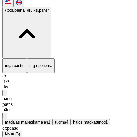
/ˈɪks.pæns/
or /iks.pāns/
mga pantig
mga ponema
ex
ˈɪks
iks
panse
pæns
pāns
madalas mapagkamalan
1
tugma
4
halos magkatunog
1
expense
Noun
(
3
)