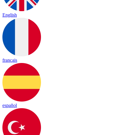
English
français
español