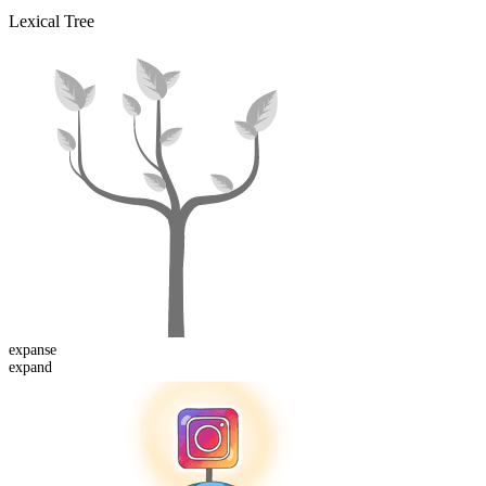
Lexical Tree
expanse
expand