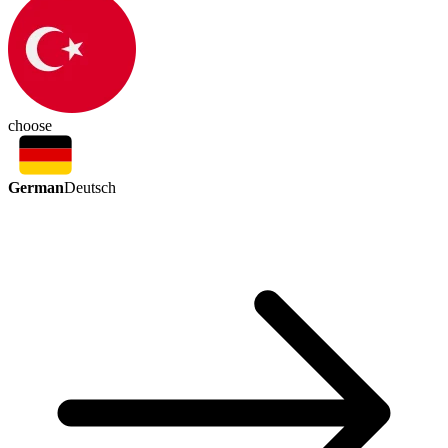
choose
German
Deutsch