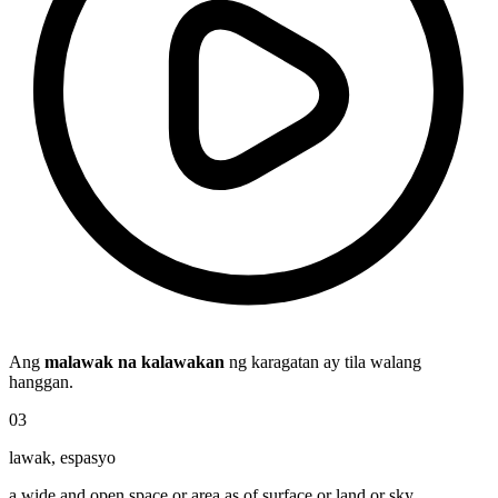
Ang
malawak na kalawakan
ng karagatan ay tila walang
hanggan.
03
lawak
,
espasyo
a wide and open space or area as of surface or land or sky