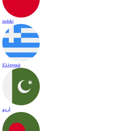
polski
Ελληνικά
اردو