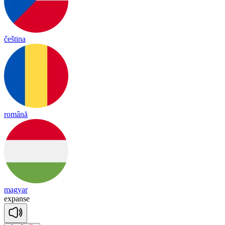
čeština
română
magyar
ex
panse