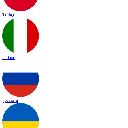
Türkçe
italiano
русский