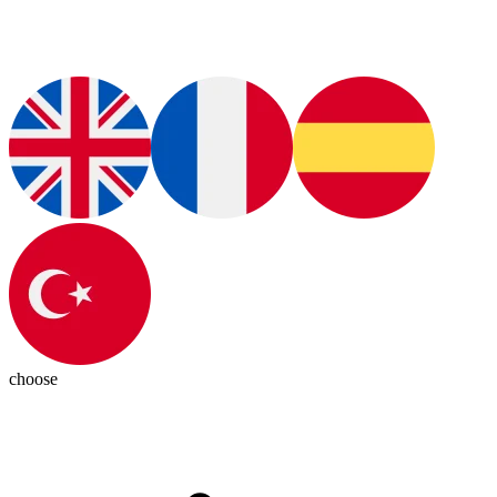
choose