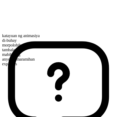
katayuan ng animasiya
di-buhay
morpolohikal na kayarian
tambalan
mabibilang
anyo ng maramihan
expanses