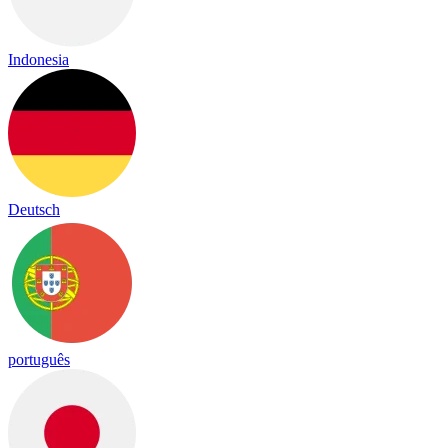
Indonesia
Deutsch
português