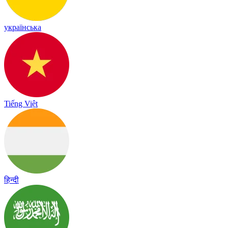
українська
Tiếng Việt
हिन्दी