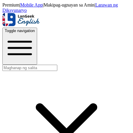
Premium
|
Mobile App
|
Makipag-ugnayan sa Amin
|
Larawan ng
Diksyunaryo
Toggle navigation