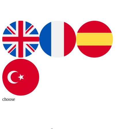
choose