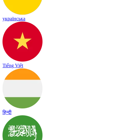
українська
Tiếng Việt
हिन्दी