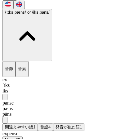
/ˈɪks.pæns/
or /iks.pāns/
音節
音素
ex
ˈɪks
iks
panse
pæns
pāns
間違えやすい語
1
韻語
4
発音が似た語
1
expense