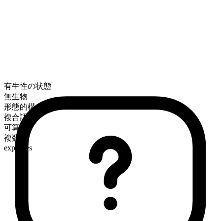
有生性の状態
無生物
形態的構成
複合語
可算
複数形
expanses