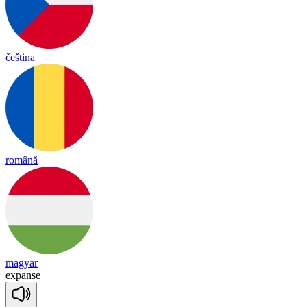
čeština
română
magyar
ex
panse