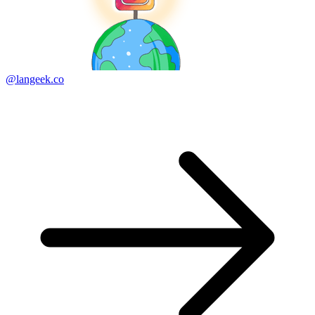
@langeek.co