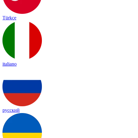
Türkçe
italiano
русский