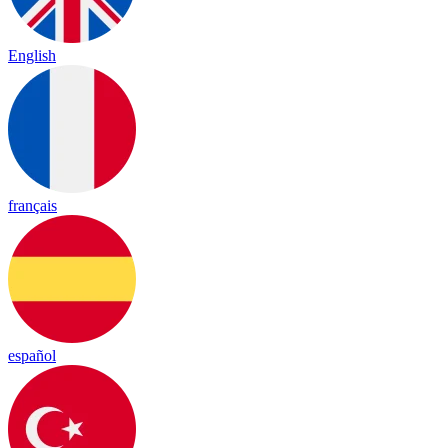
English
français
español