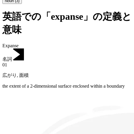
Noun
(
3
)
英語での「expanse」の定義と
意味
Expanse
名詞
01
広がり
,
面積
the extent of a 2-dimensional surface enclosed within a boundary