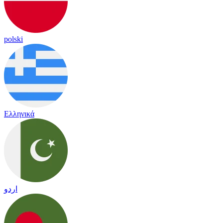
polski
Ελληνικά
اردو