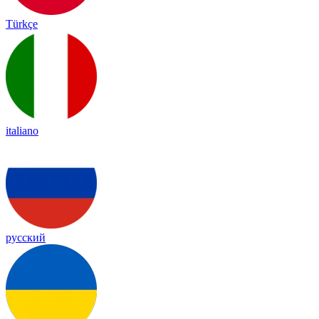
Türkçe
italiano
русский