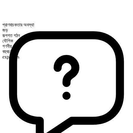
প্রাণবাচকতার অবস্থা
জড়
রূপগত গঠন
যৌগিক
গণনীয়
বহুবচন রূপ
expanses