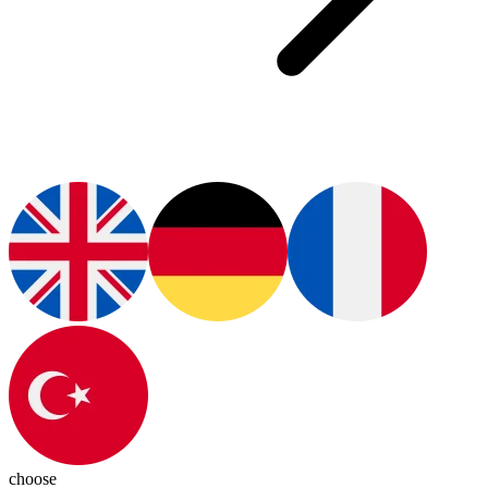
choose