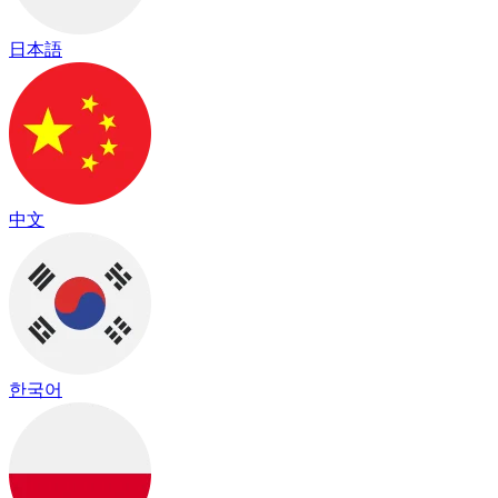
日本語
中文
한국어