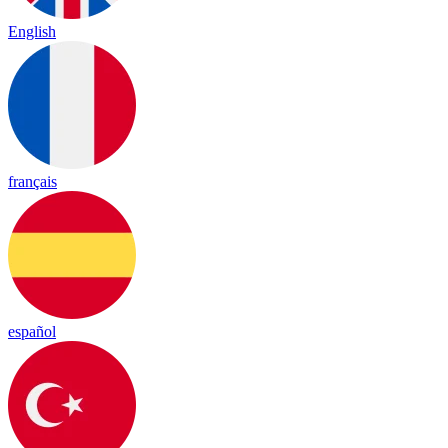
English
français
español