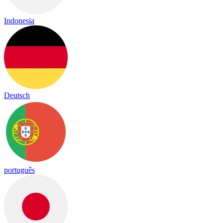
Indonesia
Deutsch
português