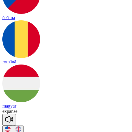
čeština
română
magyar
ex
panse