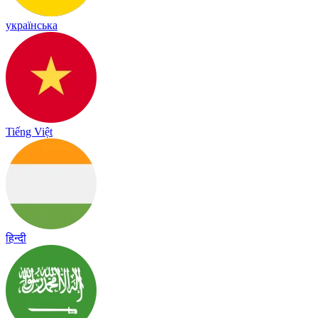
українська
Tiếng Việt
हिन्दी