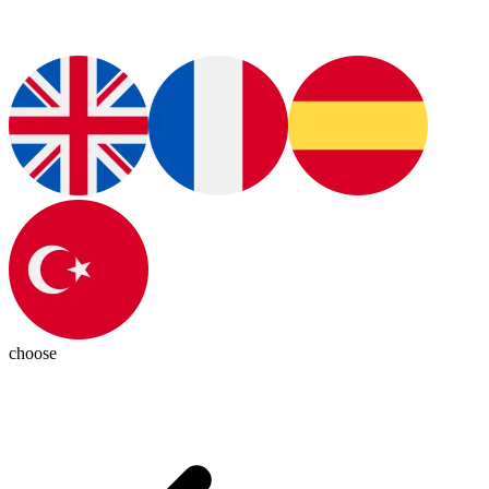
choose