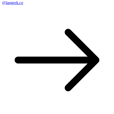
@langeek.co