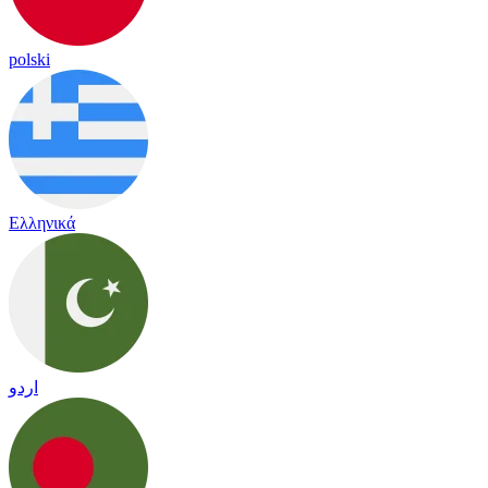
polski
Ελληνικά
اردو