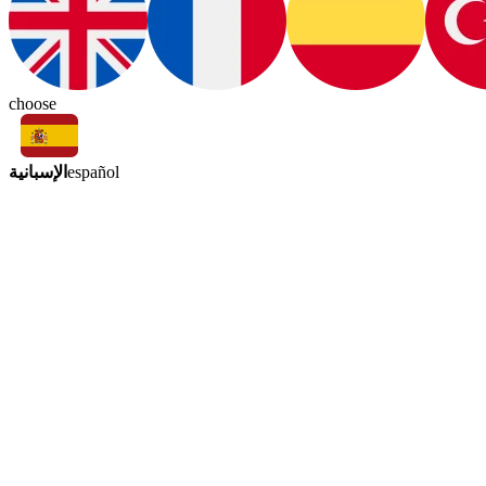
choose
الإسبانية
español