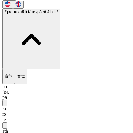
/ˈpæ.rə æθ.li:t/
or /pā.rē āth.lit/
音节
音位
pa
ˈpæ
pā
ra
rə
rē
ath