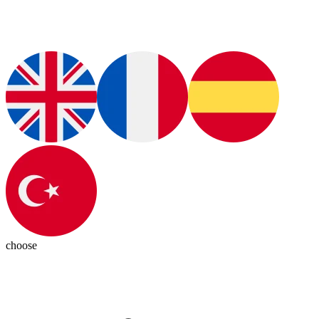
choose