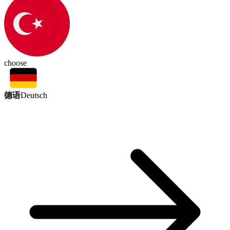
choose
德语
Deutsch