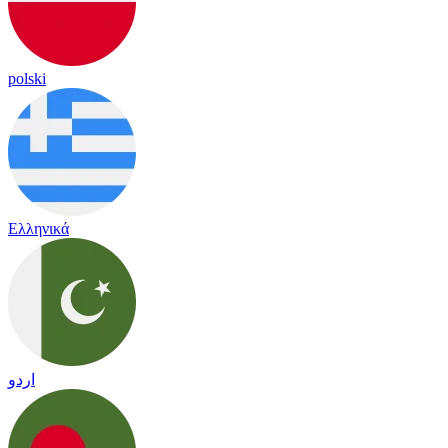
polski
Ελληνικά
اردو