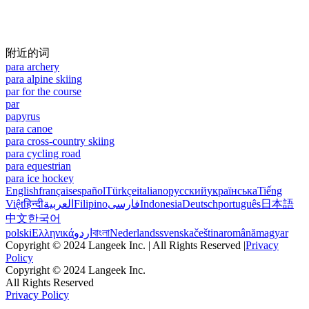
附近的词
para archery
para alpine skiing
par for the course
par
papyrus
para canoe
para cross-country skiing
para cycling road
para equestrian
para ice hockey
English
français
español
Türkçe
italiano
русский
українська
Tiếng
Việt
हिन्दी
العربية
Filipino
فارسی
Indonesia
Deutsch
português
日本語
中文
한국어
polski
Ελληνικά
اردو
বাংলা
Nederlands
svenska
čeština
română
magyar
Copyright © 2024 Langeek Inc. | All Rights Reserved |
Privacy
Policy
Copyright © 2024 Langeek Inc.
All Rights Reserved
Privacy Policy