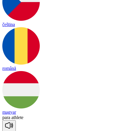
čeština
română
magyar
pa
ra
ath
lete