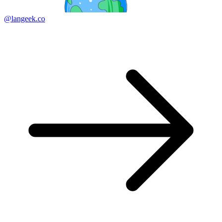
@langeek.co