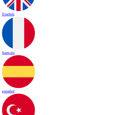
English
français
español