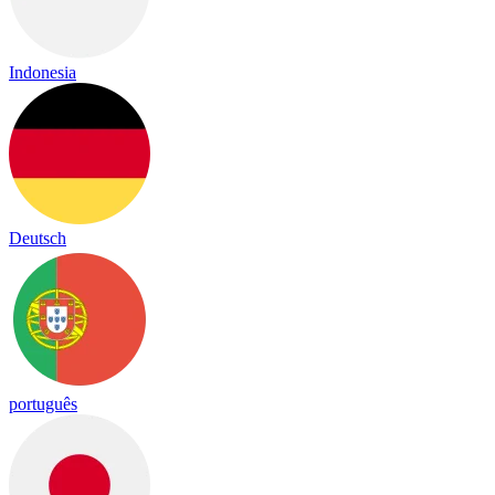
Indonesia
Deutsch
português