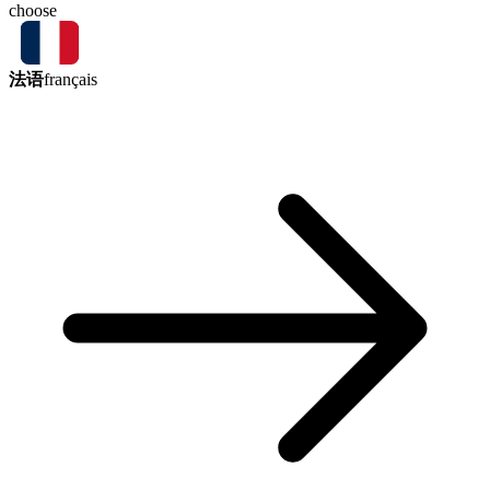
choose
法语
français