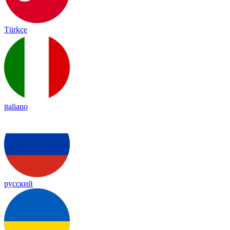
Türkçe
italiano
русский