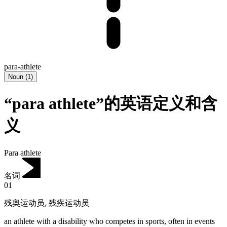
para-athlete
Noun
(
1
)
“para athlete”的英语定义和含
义
Para athlete
名词
01
残奥运动员
,
残疾运动员
an athlete with a disability who competes in sports, often in events