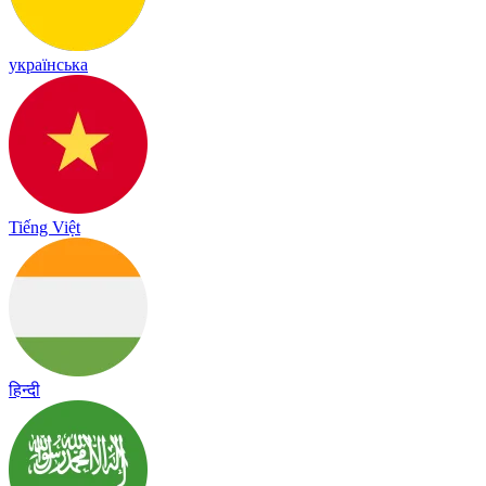
українська
Tiếng Việt
हिन्दी