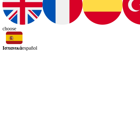
choose
Ισπανικά
español