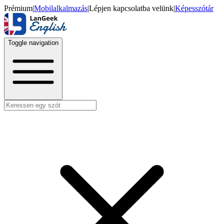
Prémium
|
Mobilalkalmazás
|
Lépjen kapcsolatba velünk
|
Képesszótár
Toggle navigation