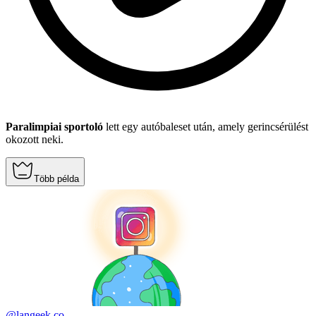
Paralimpiai sportoló
lett egy autóbaleset után, amely gerincsérülést
okozott neki.
Több példa
@langeek.co