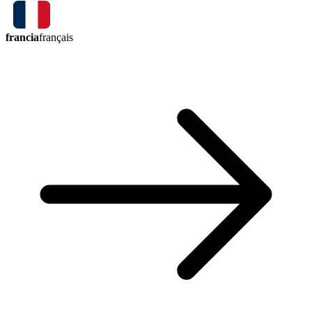
francia
français