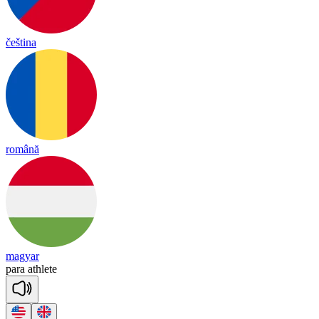
čeština
română
magyar
pa
ra
ath
lete