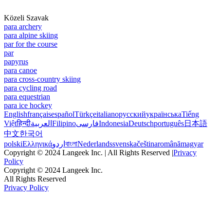
Közeli Szavak
para archery
para alpine skiing
par for the course
par
papyrus
para canoe
para cross-country skiing
para cycling road
para equestrian
para ice hockey
English
français
español
Türkçe
italiano
русский
українська
Tiếng
Việt
हिन्दी
العربية
Filipino
فارسی
Indonesia
Deutsch
português
日本語
中文
한국어
polski
Ελληνικά
اردو
বাংলা
Nederlands
svenska
čeština
română
magyar
Copyright © 2024 Langeek Inc. | All Rights Reserved |
Privacy
Policy
Copyright © 2024 Langeek Inc.
All Rights Reserved
Privacy Policy