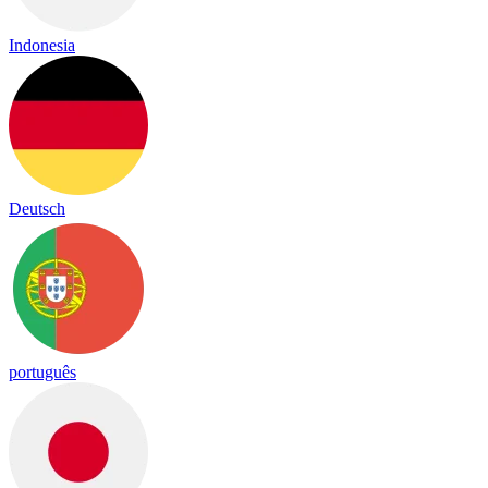
Indonesia
Deutsch
português