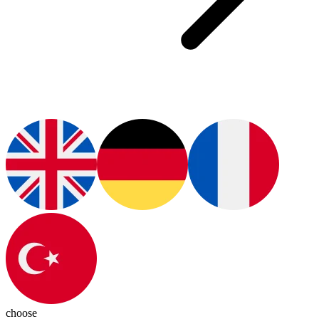
choose