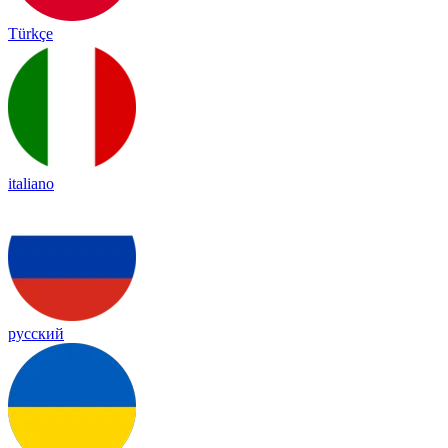
Türkçe
italiano
русский