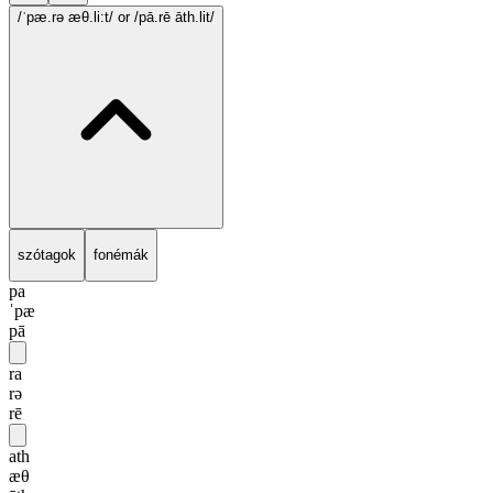
/ˈpæ.rə æθ.li:t/
or /pā.rē āth.lit/
szótagok
fonémák
pa
ˈpæ
pā
ra
rə
rē
ath
æθ