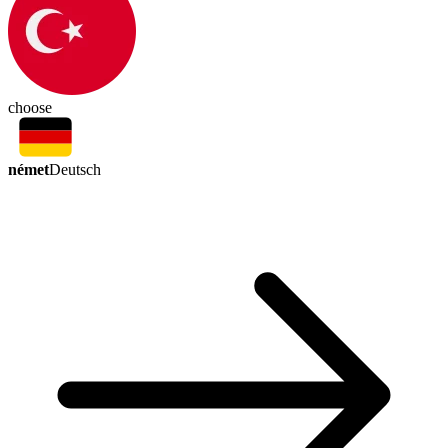
choose
német
Deutsch