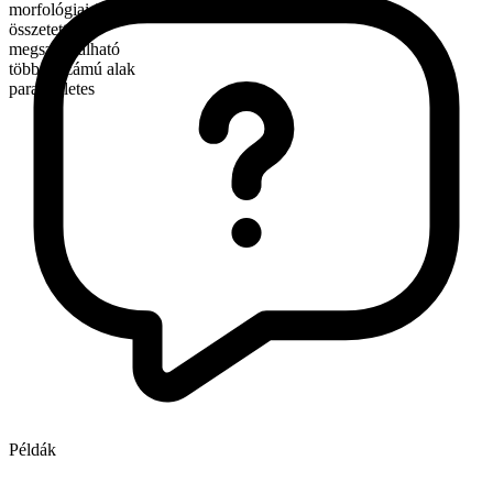
morfológiai összetétel
összetett
megszámlálható
többes számú alak
para athletes
Példák