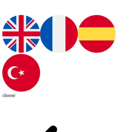
choose