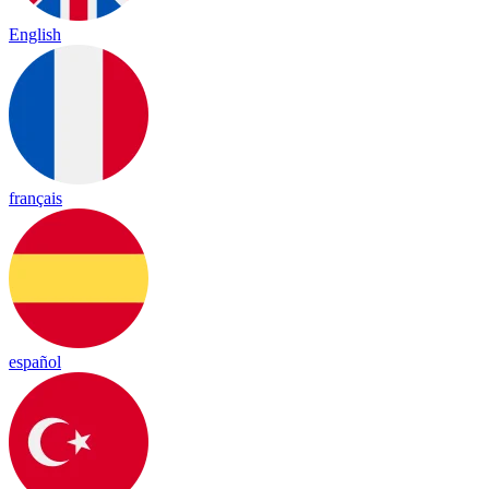
English
français
español