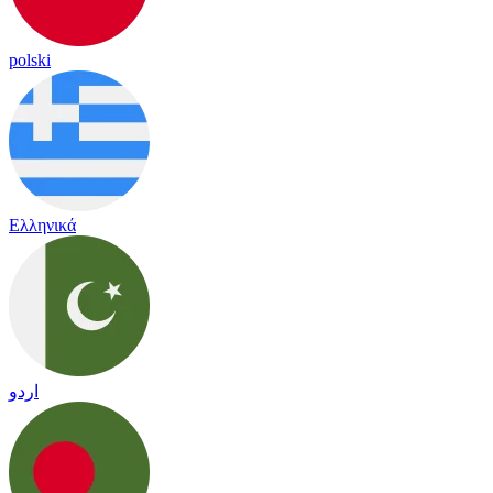
polski
Ελληνικά
اردو