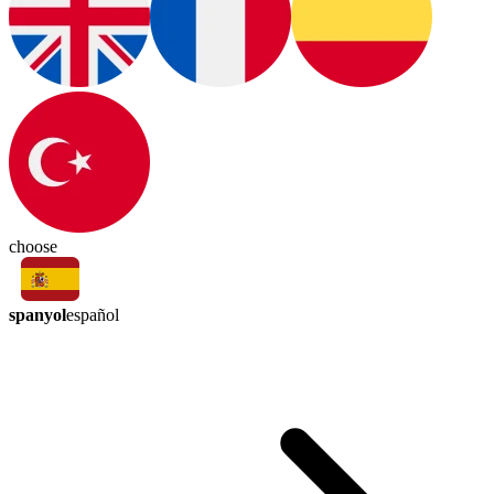
choose
spanyol
español