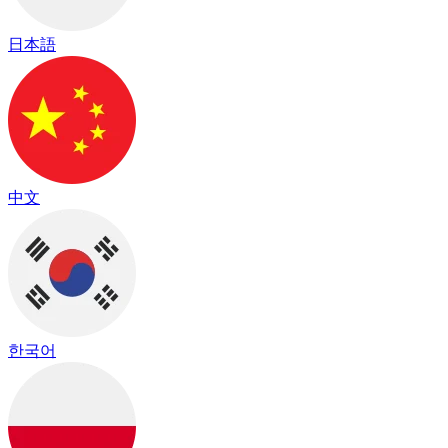
日本語
中文
한국어