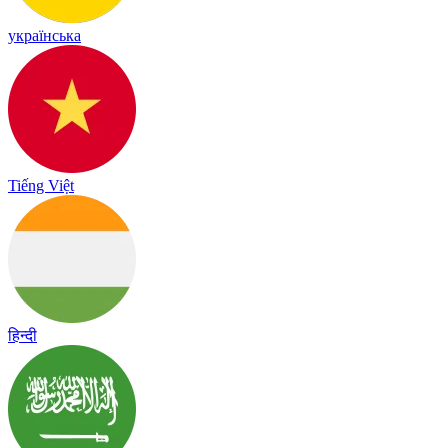
українська
Tiếng Việt
हिन्दी