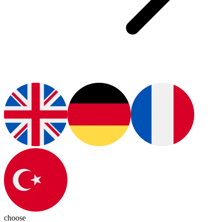
choose