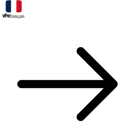
फ़्रेंच
français