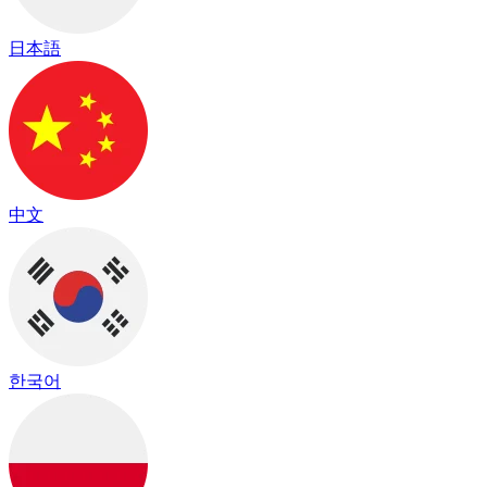
日本語
中文
한국어