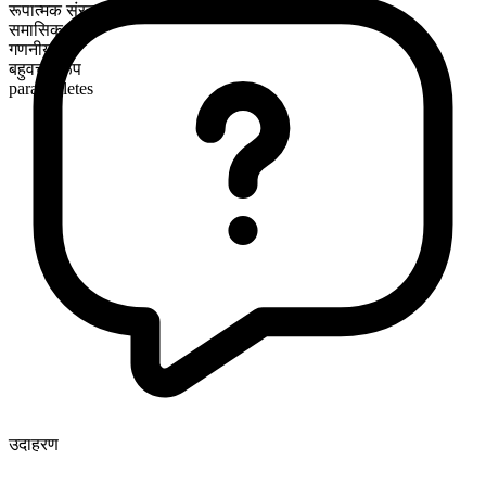
रूपात्मक संरचना
समासिक
गणनीय
बहुवचन रूप
para athletes
उदाहरण