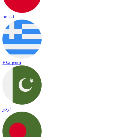
polski
Ελληνικά
اردو