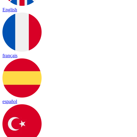
English
français
español