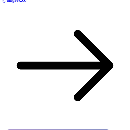
@langeek.co