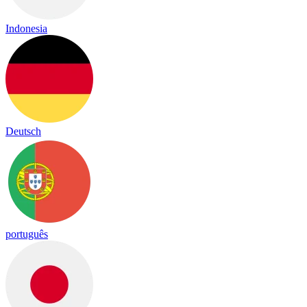
Indonesia
Deutsch
português