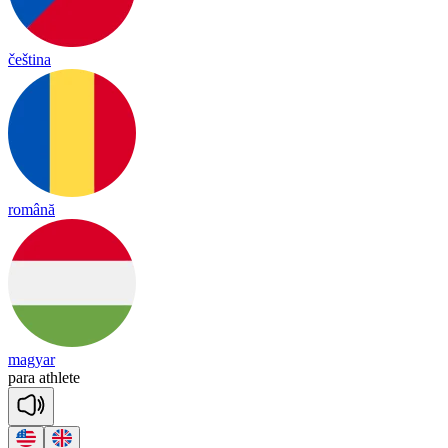
čeština
română
magyar
pa
ra
ath
lete