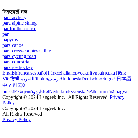
निकटवर्ती शब्द
para archery
para alpine skiing
par for the course
par
papyrus
para canoe
para cross-country skiing
para cycling road
para equestrian
para ice hockey
English
français
español
Türkçe
italiano
русский
українська
Tiếng
Việt
हिन्दी
العربية
Filipino
فارسی
Indonesia
Deutsch
português
日本語
中文
한국어
polski
Ελληνικά
اردو
বাংলা
Nederlands
svenska
čeština
română
magyar
Copyright © 2024 Langeek Inc. | All Rights Reserved |
Privacy
Policy
Copyright © 2024 Langeek Inc.
All Rights Reserved
Privacy Policy