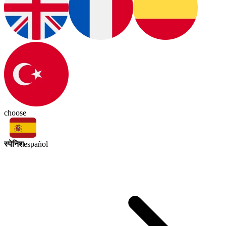
choose
स्पेनिश
español