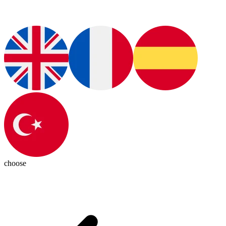
choose