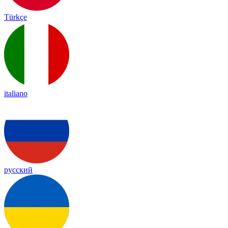
Türkçe
italiano
русский