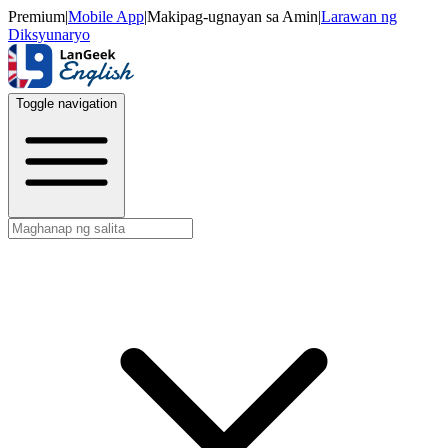
Premium
|
Mobile App
|
Makipag-ugnayan sa Amin
|
Larawan ng
Diksyunaryo
Toggle navigation