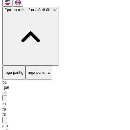
/ˈpæ.rə æθ.li:t/
or /pā.rē āth.lit/
mga pantig
mga ponema
pa
ˈpæ
pā
ra
rə
rē
ath