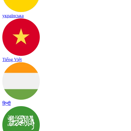
українська
Tiếng Việt
हिन्दी