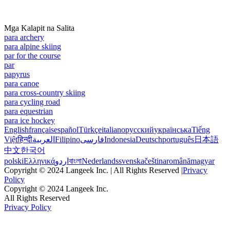
Mga Kalapit na Salita
para archery
para alpine skiing
par for the course
par
papyrus
para canoe
para cross-country skiing
para cycling road
para equestrian
para ice hockey
English
français
español
Türkçe
italiano
русский
українська
Tiếng
Việt
हिन्दी
العربية
Filipino
فارسی
Indonesia
Deutsch
português
日本語
中文
한국어
polski
Ελληνικά
اردو
বাংলা
Nederlands
svenska
čeština
română
magyar
Copyright © 2024 Langeek Inc. | All Rights Reserved |
Privacy
Policy
Copyright © 2024 Langeek Inc.
All Rights Reserved
Privacy Policy