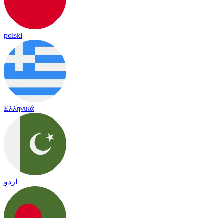
polski
Ελληνικά
اردو