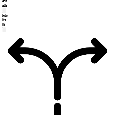
æθ
āth
lete
li:t
lit