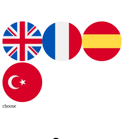
choose