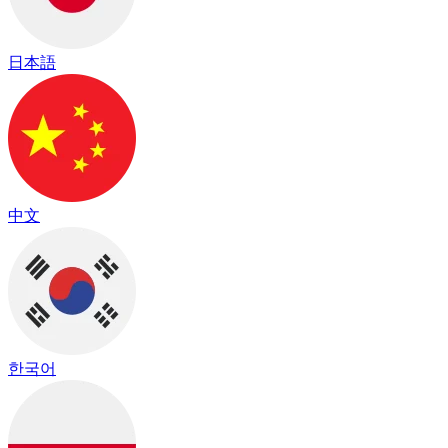
日本語
中文
한국어