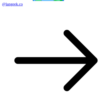
@langeek.co