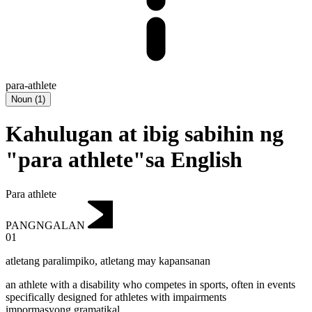
para-athlete
Noun
(
1
)
Kahulugan at ibig sabihin ng
"para athlete"sa English
Para athlete
PANGNGALAN
01
atletang paralimpiko
,
atletang may kapansanan
an athlete with a disability who competes in sports, often in events
specifically designed for athletes with impairments
impormasyong gramatikal