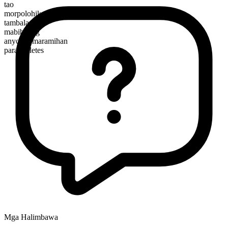
tao
morpolohikal na kayarian
tambalan
mabibilang
anyo ng maramihan
para athletes
Mga Halimbawa