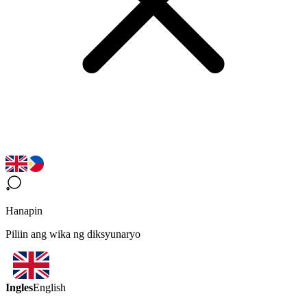
Hanapin
Piliin ang wika ng diksyunaryo
Ingles
English