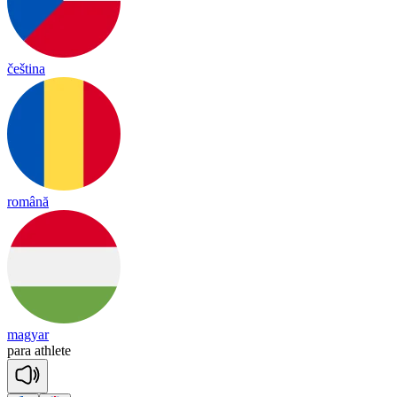
čeština
română
magyar
pa
ra
ath
lete