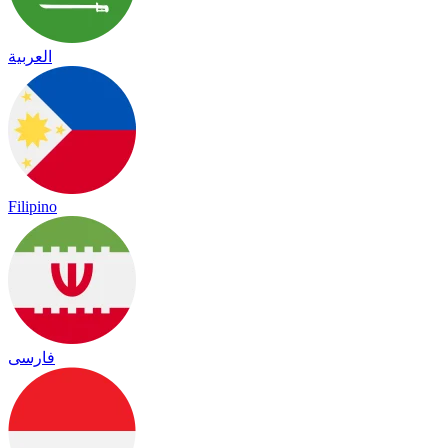
العربية
Filipino
فارسی