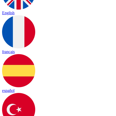
English
français
español