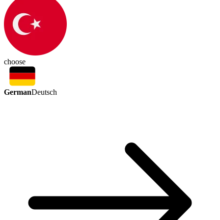
choose
German
Deutsch