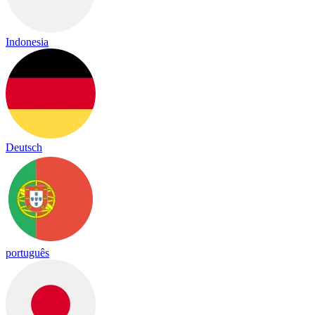
Indonesia
Deutsch
português