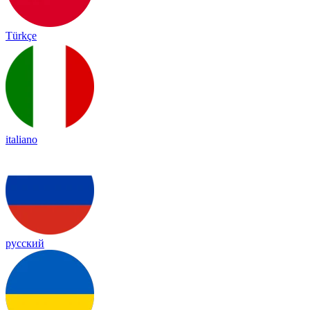
Türkçe
italiano
русский