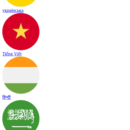
українська
Tiếng Việt
हिन्दी