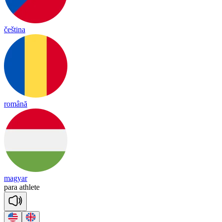
čeština
română
magyar
pa
ra
ath
lete