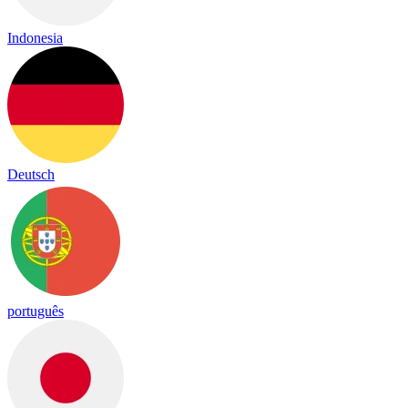
Indonesia
Deutsch
português