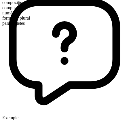
compoziție morfologică
compus
numărabil
formă de plural
para athletes
Exemple