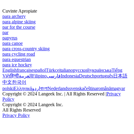
Cuvinte Apropiate
para archery
para alpine skiing
par for the course
par
papyrus
para canoe
para cross-country skiing
para cycling road
para equestrian
para ice hockey
English
français
español
Türkçe
italiano
русский
українська
Tiếng
Việt
हिन्दी
العربية
Filipino
فارسی
Indonesia
Deutsch
português
日本語
中文
한국어
polski
Ελληνικά
اردو
বাংলা
Nederlands
svenska
čeština
română
magyar
Copyright © 2024 Langeek Inc. | All Rights Reserved |
Privacy
Policy
Copyright © 2024 Langeek Inc.
All Rights Reserved
Privacy Policy