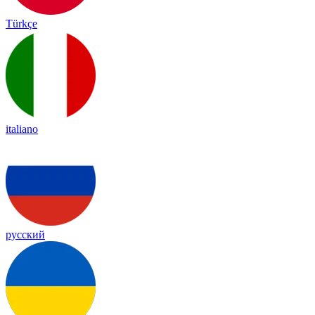
Türkçe
italiano
русский