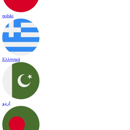
polski
Ελληνικά
اردو