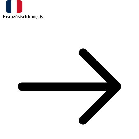
Französisch
français