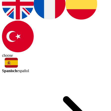
choose
Spanisch
español