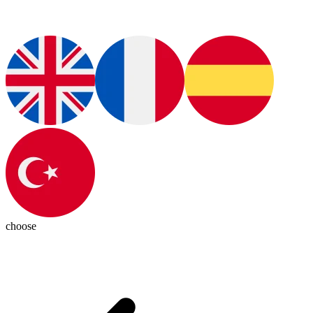
choose