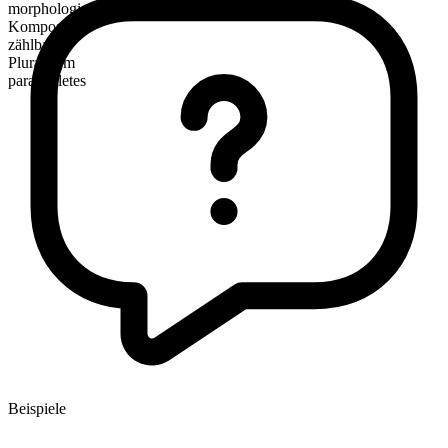
morphologische Zusammensetzung
Kompositum
zählbar
Pluralform
para athletes
Beispiele