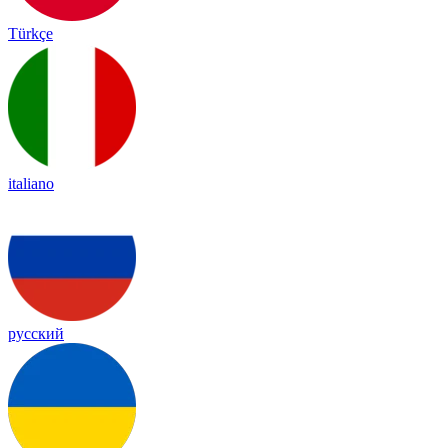
Türkçe
italiano
русский