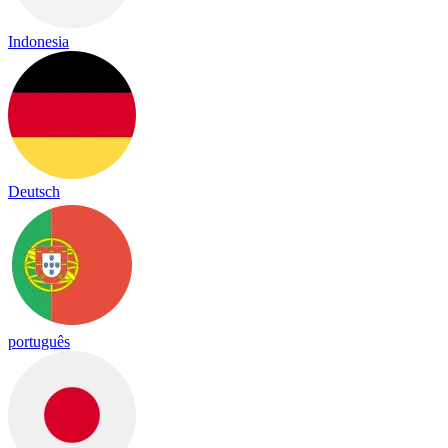
Indonesia
Deutsch
português