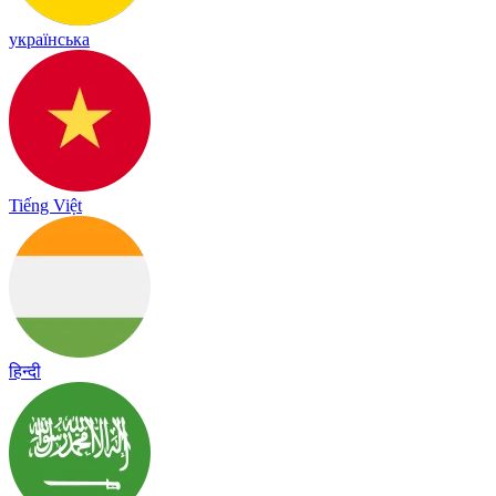
українська
Tiếng Việt
हिन्दी