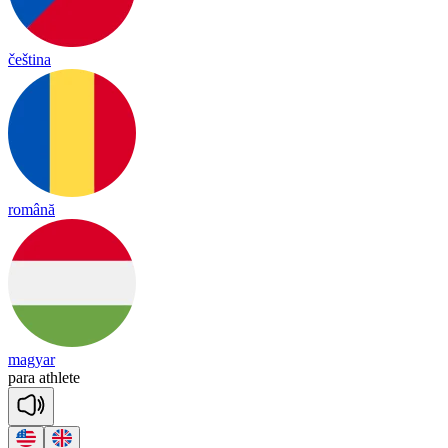
čeština
română
magyar
pa
ra
ath
lete