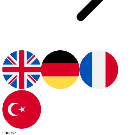
choose