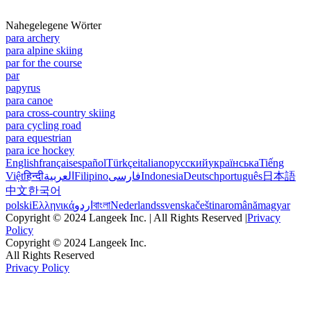
Nahegelegene Wörter
para archery
para alpine skiing
par for the course
par
papyrus
para canoe
para cross-country skiing
para cycling road
para equestrian
para ice hockey
English
français
español
Türkçe
italiano
русский
українська
Tiếng
Việt
हिन्दी
العربية
Filipino
فارسی
Indonesia
Deutsch
português
日本語
中文
한국어
polski
Ελληνικά
اردو
বাংলা
Nederlands
svenska
čeština
română
magyar
Copyright © 2024 Langeek Inc. | All Rights Reserved |
Privacy
Policy
Copyright © 2024 Langeek Inc.
All Rights Reserved
Privacy Policy