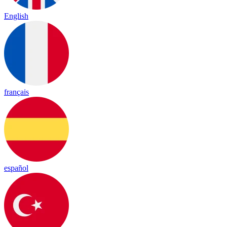
English
français
español