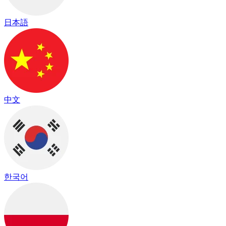
日本語
中文
한국어