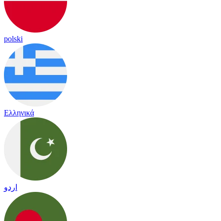
polski
Ελληνικά
اردو