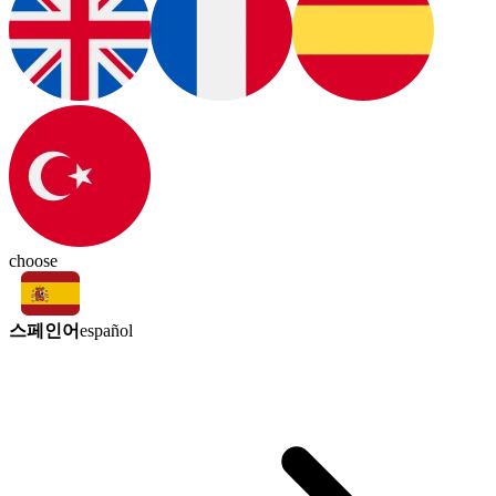
choose
스페인어
español