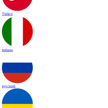
Türkçe
italiano
русский