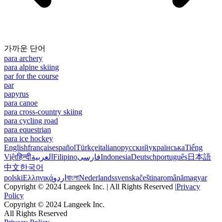
가까운 단어
para archery
para alpine skiing
par for the course
par
papyrus
para canoe
para cross-country skiing
para cycling road
para equestrian
para ice hockey
English
français
español
Türkçe
italiano
русский
українська
Tiếng
Việt
हिन्दी
العربية
Filipino
فارسی
Indonesia
Deutsch
português
日本語
中文
한국어
polski
Ελληνικά
اردو
বাংলা
Nederlands
svenska
čeština
română
magyar
Copyright © 2024 Langeek Inc. | All Rights Reserved |
Privacy
Policy
Copyright © 2024 Langeek Inc.
All Rights Reserved