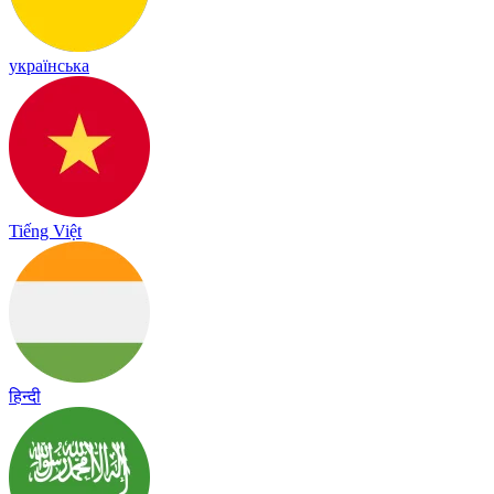
українська
Tiếng Việt
हिन्दी