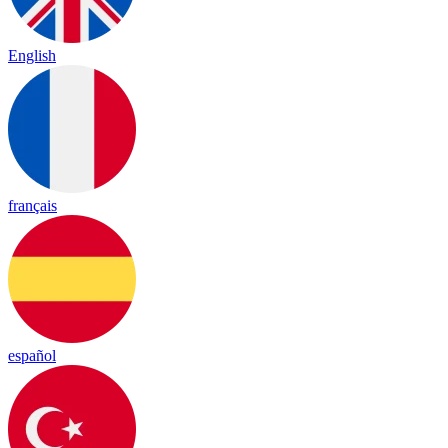
English
français
español