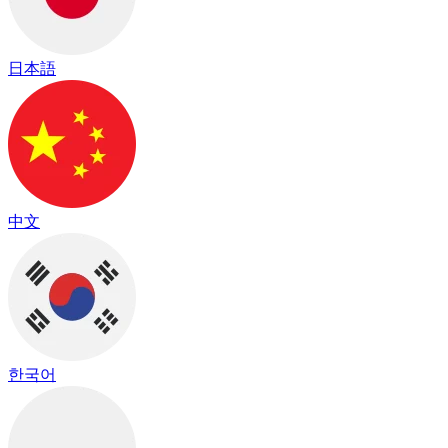
日本語
中文
한국어