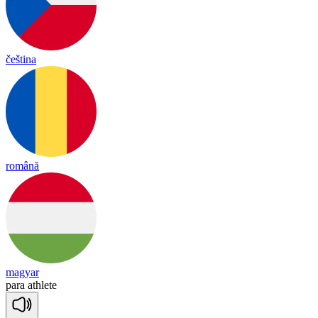
čeština
română
magyar
pa
ra
ath
lete