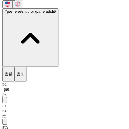
/ˈpæ.rə æθ.li:t/
or /pā.rē āth.lit/
음절
음소
pa
ˈpæ
pā
ra
rə
rē
ath