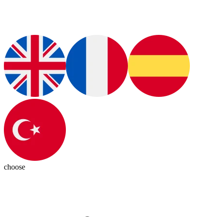
choose