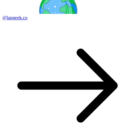
@langeek.co