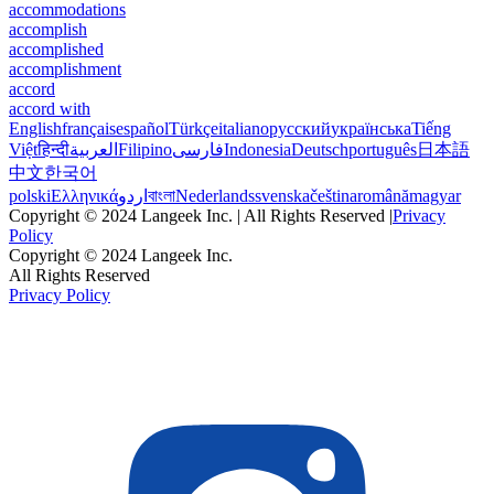
accommodations
accomplish
accomplished
accomplishment
accord
accord with
English
français
español
Türkçe
italiano
русский
українська
Tiếng
Việt
हिन्दी
العربية
Filipino
فارسی
Indonesia
Deutsch
português
日本語
中文
한국어
polski
Ελληνικά
اردو
বাংলা
Nederlands
svenska
čeština
română
magyar
Copyright © 2024 Langeek Inc. | All Rights Reserved |
Privacy
Policy
Copyright © 2024 Langeek Inc.
All Rights Reserved
Privacy Policy