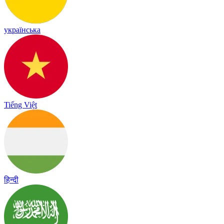
українська
Tiếng Việt
हिन्दी