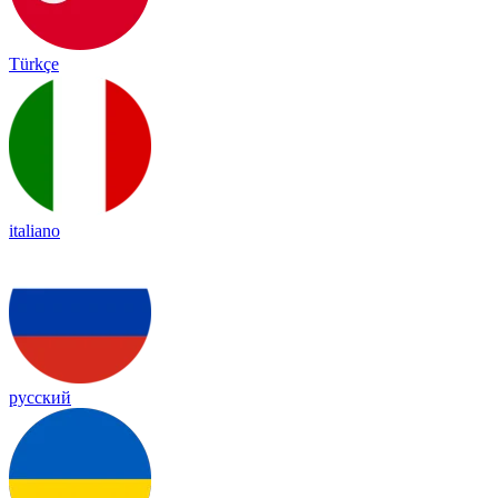
Türkçe
italiano
русский