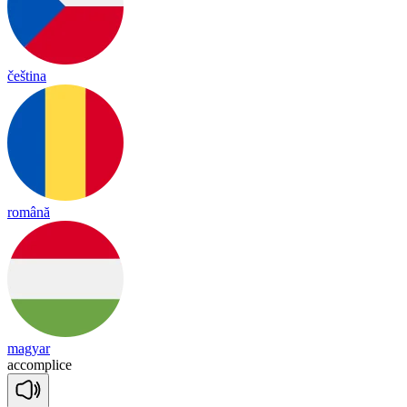
čeština
română
magyar
a
ccomp
lice