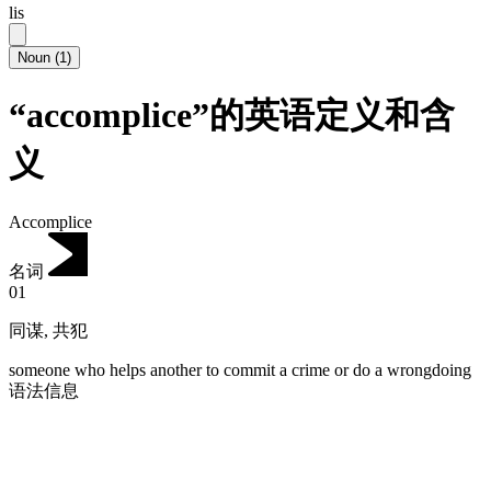
lis
Noun
(
1
)
“accomplice”的英语定义和含
义
Accomplice
名词
01
同谋
,
共犯
someone who helps another to commit a crime or do a wrongdoing
语法信息