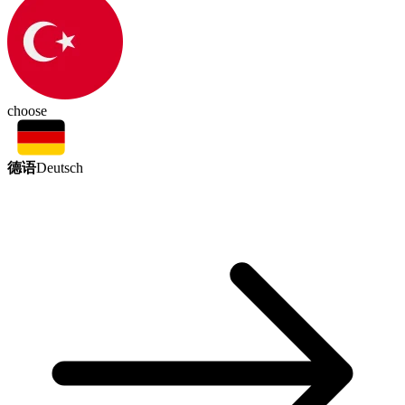
choose
德语
Deutsch