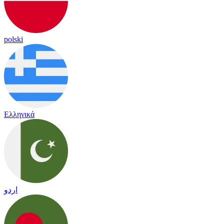
polski
Ελληνικά
اردو