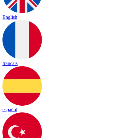
English
français
español