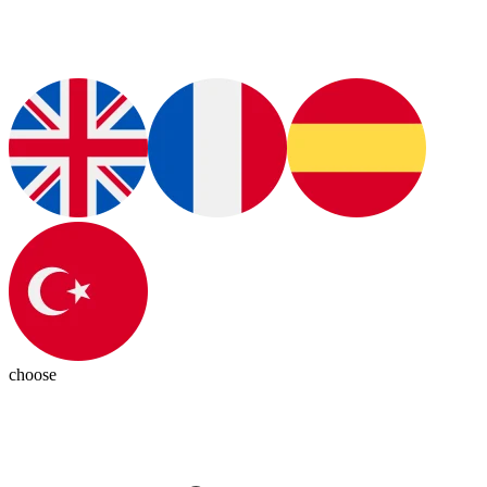
choose