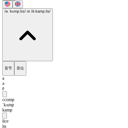
/ə.ˈkʌmp.lɪs/
or /ē.kamp.lis/
音节
音位
a
ə
ē
ccomp
ˈkʌmp
kamp
lice
lɪs