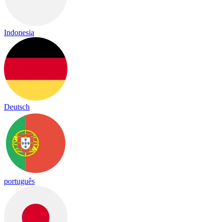
Indonesia
Deutsch
português