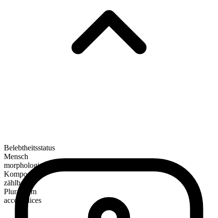
Belebtheitsstatus
Mensch
morphologische Zusammensetzung
Kompositum
zählbar
Pluralform
accomplices