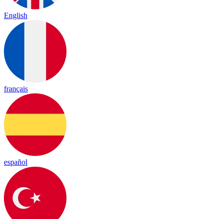
English
français
español