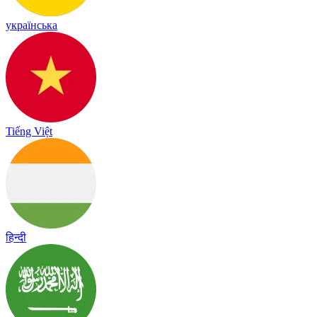
українська
Tiếng Việt
हिन्दी