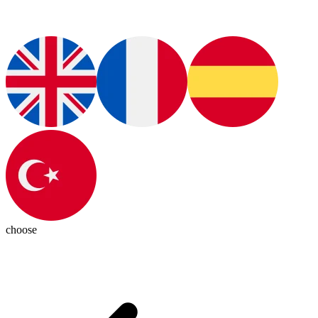
choose