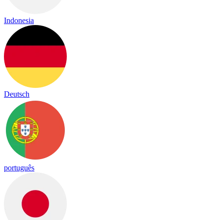
Indonesia
Deutsch
português