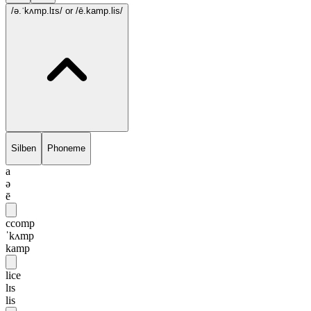
/ə.ˈkʌmp.lɪs/
or /ē.kamp.lis/
Silben
Phoneme
a
ə
ē
ccomp
ˈkʌmp
kamp
lice
lɪs
lis