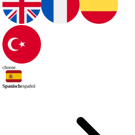
choose
Spanisch
español