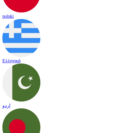
polski
Ελληνικά
اردو