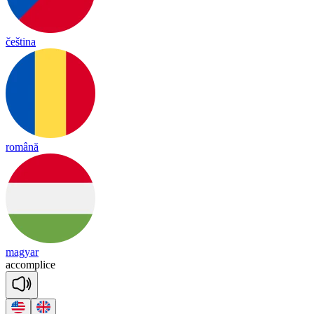
čeština
română
magyar
a
ccomp
lice