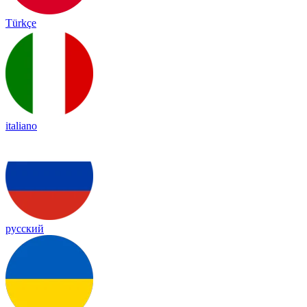
Türkçe
italiano
русский