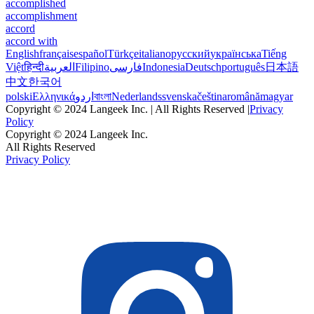
accomplished
accomplishment
accord
accord with
English
français
español
Türkçe
italiano
русский
українська
Tiếng
Việt
हिन्दी
العربية
Filipino
فارسی
Indonesia
Deutsch
português
日本語
中文
한국어
polski
Ελληνικά
اردو
বাংলা
Nederlands
svenska
čeština
română
magyar
Copyright © 2024 Langeek Inc. | All Rights Reserved |
Privacy
Policy
Copyright © 2024 Langeek Inc.
All Rights Reserved
Privacy Policy