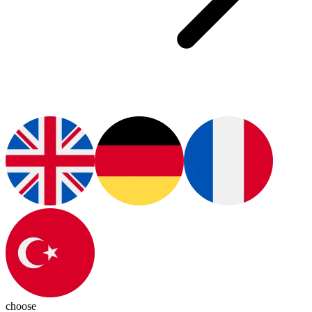
choose