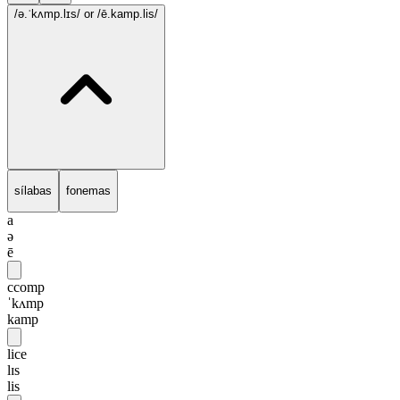
/ə.ˈkʌmp.lɪs/
or /ē.kamp.lis/
sílabas
fonemas
a
ə
ē
ccomp
ˈkʌmp
kamp
lice
lɪs
lis