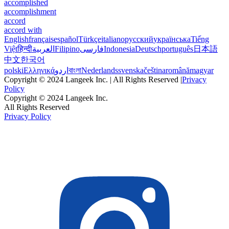
accomplished
accomplishment
accord
accord with
English
français
español
Türkçe
italiano
русский
українська
Tiếng
Việt
हिन्दी
العربية
Filipino
فارسی
Indonesia
Deutsch
português
日本語
中文
한국어
polski
Ελληνικά
اردو
বাংলা
Nederlands
svenska
čeština
română
magyar
Copyright © 2024 Langeek Inc. | All Rights Reserved |
Privacy
Policy
Copyright © 2024 Langeek Inc.
All Rights Reserved
Privacy Policy