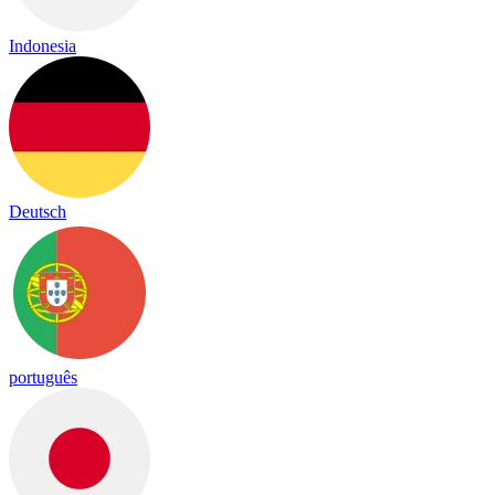
Indonesia
Deutsch
português