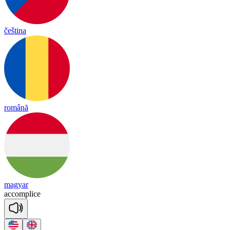
čeština
română
magyar
a
ccomp
lice