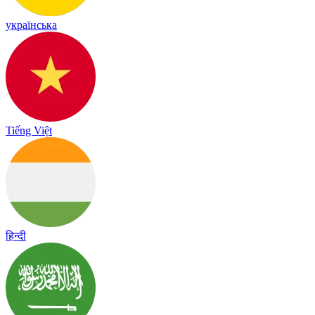
українська
Tiếng Việt
हिन्दी