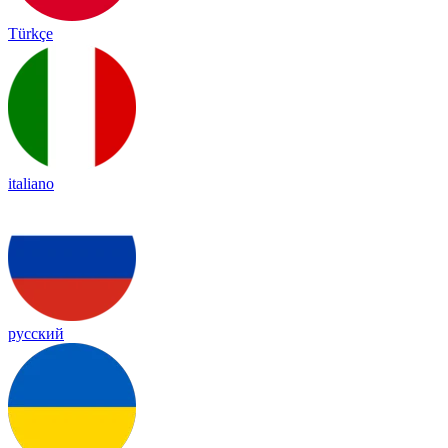
Türkçe
italiano
русский