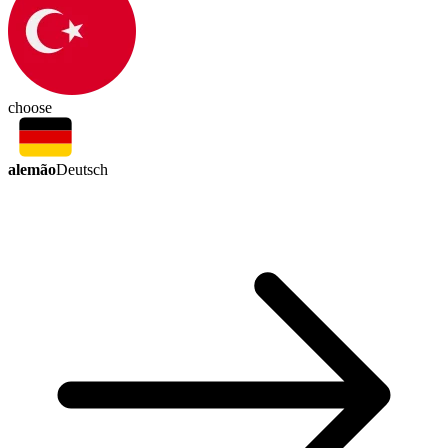
choose
alemão
Deutsch