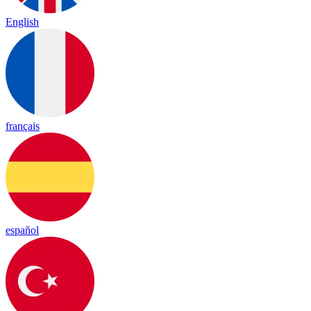
English
français
español