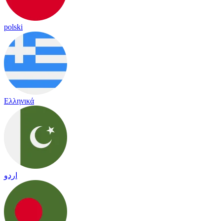
polski
Ελληνικά
اردو