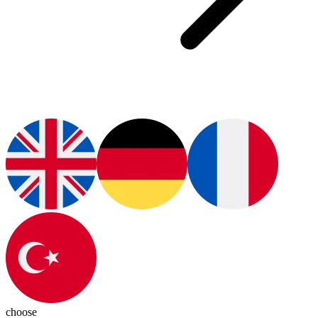
choose