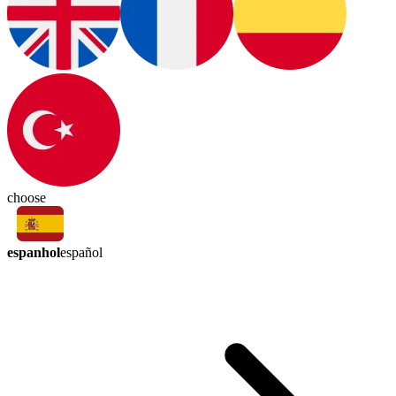
choose
espanhol
español