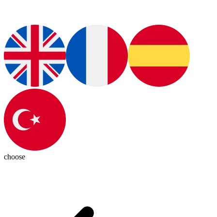
choose