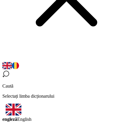
Caută
Selectați limba dicționarului
engleză
English