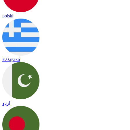
polski
Ελληνικά
اردو