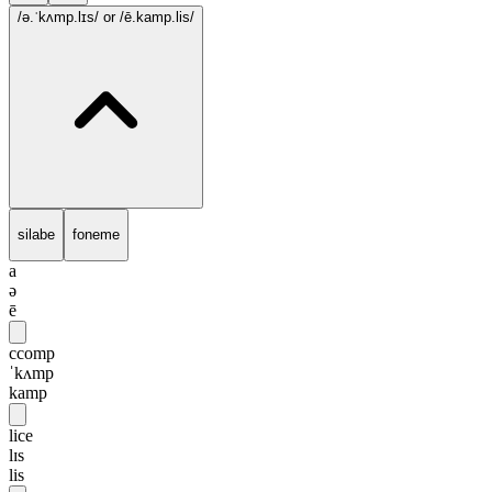
/ə.ˈkʌmp.lɪs/
or /ē.kamp.lis/
silabe
foneme
a
ə
ē
ccomp
ˈkʌmp
kamp
lice
lɪs
lis