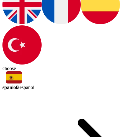
choose
spaniolă
español