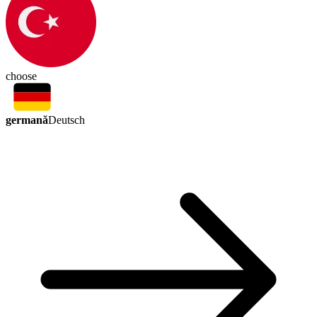
choose
germană
Deutsch