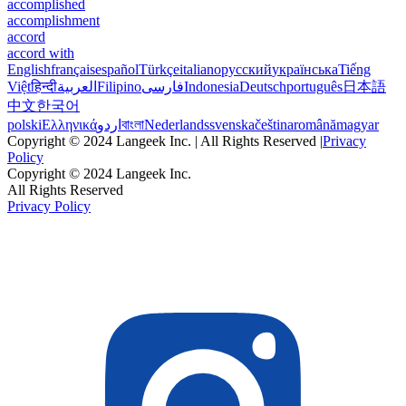
accomplished
accomplishment
accord
accord with
English
français
español
Türkçe
italiano
русский
українська
Tiếng
Việt
हिन्दी
العربية
Filipino
فارسی
Indonesia
Deutsch
português
日本語
中文
한국어
polski
Ελληνικά
اردو
বাংলা
Nederlands
svenska
čeština
română
magyar
Copyright © 2024 Langeek Inc. | All Rights Reserved |
Privacy
Policy
Copyright © 2024 Langeek Inc.
All Rights Reserved
Privacy Policy