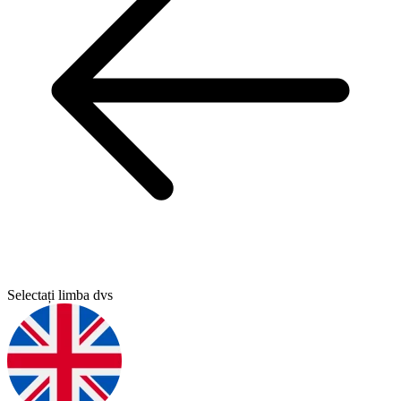
Selectați limba dvs