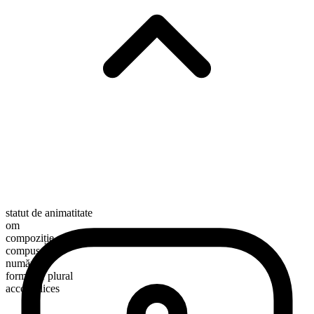
statut de animatitate
om
compoziție morfologică
compus
numărabil
formă de plural
accomplices