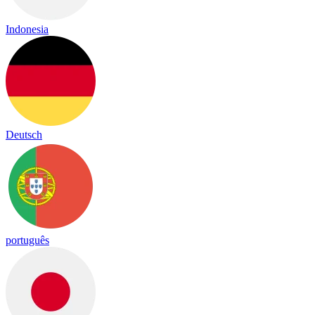
Indonesia
Deutsch
português