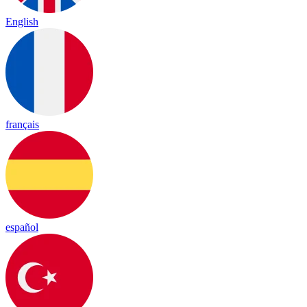
English
français
español