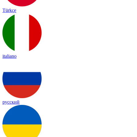
Türkçe
italiano
русский