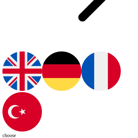
choose