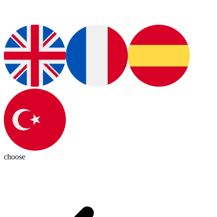
choose