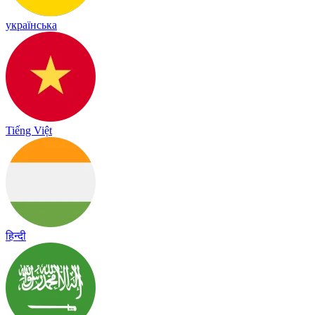
українська
Tiếng Việt
हिन्दी