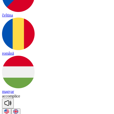
čeština
română
magyar
a
ccomp
lice