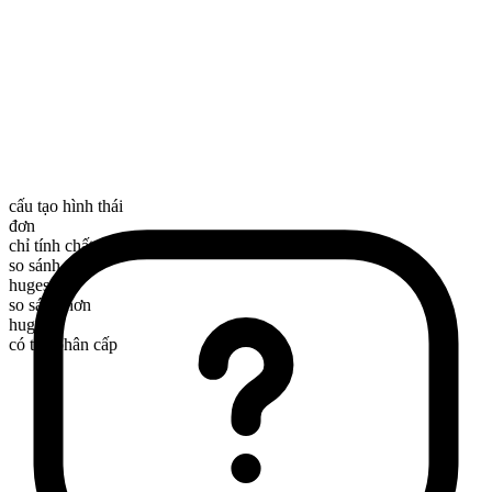
cấu tạo hình thái
đơn
chỉ tính chất
so sánh nhất
hugest
so sánh hơn
huger
có thể phân cấp