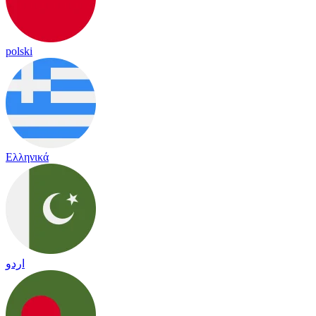
polski
Ελληνικά
اردو