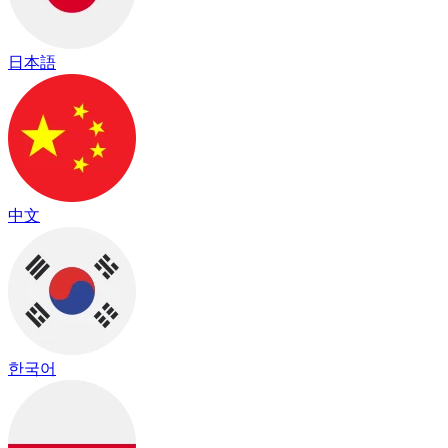
日本語
中文
한국어