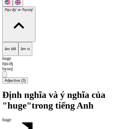
/hju:ʤ/
or /hyooj/
âm tiết
âm vị
huge
hju:ʤ
hyooj
Adjective
(
3
)
Định nghĩa và ý nghĩa của
"huge"trong tiếng Anh
huge