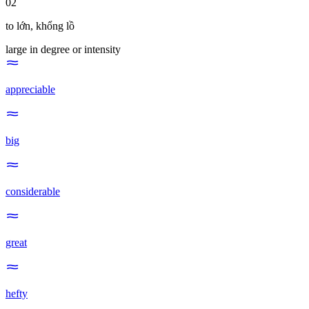
02
to lớn
,
khổng lồ
large in degree or intensity
appreciable
big
considerable
great
hefty