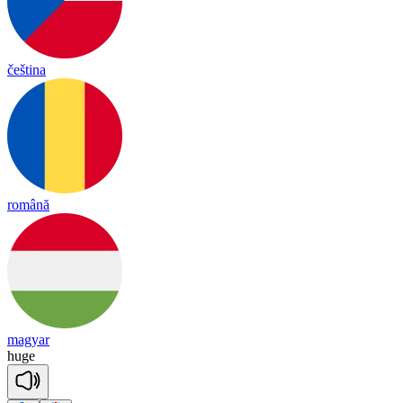
čeština
română
magyar
huge