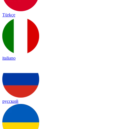
Türkçe
italiano
русский