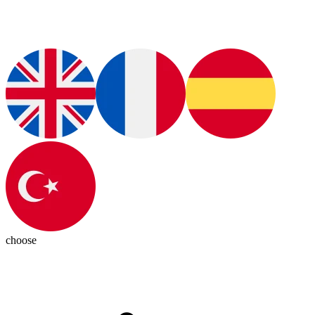
choose