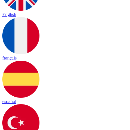
English
français
español