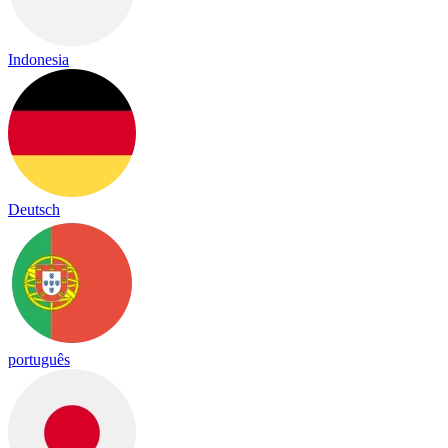
Indonesia
Deutsch
português