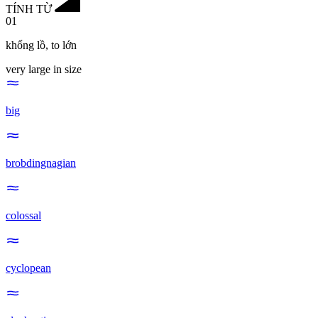
TÍNH TỪ
01
khổng lồ
,
to lớn
very large in size
big
brobdingnagian
colossal
cyclopean