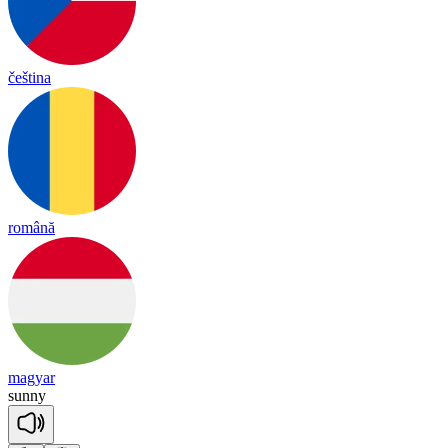
čeština
română
magyar
su
nny