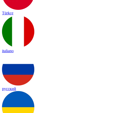
Türkçe
italiano
русский