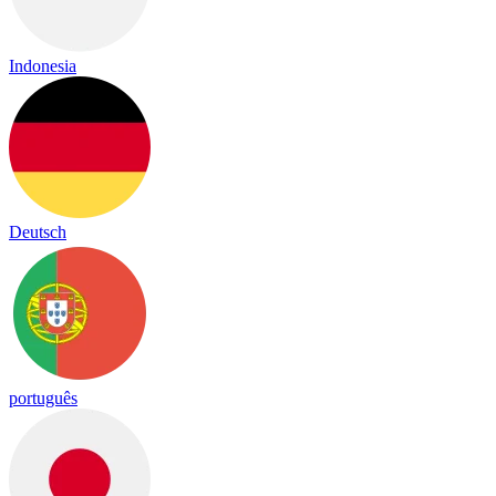
Indonesia
Deutsch
português