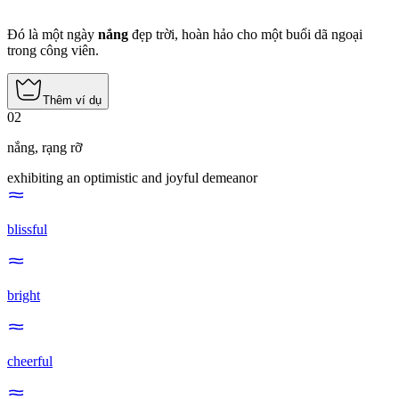
Đó là một ngày
nắng
đẹp trời, hoàn hảo cho một buổi dã ngoại
trong công viên.
Thêm ví dụ
02
nắng
,
rạng rỡ
exhibiting an optimistic and joyful demeanor
blissful
bright
cheerful