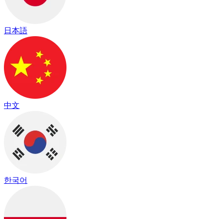
日本語
中文
한국어