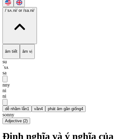
/ˈsʌ.ni/
or /sa.ni/
âm tiết
âm vị
su
ˈsʌ
sa
nny
ni
ni
dễ nhầm lẫn
1
vần
4
phát âm gần giống
4
sonny
Adjective
(
2
)
Định nghĩa và ý nghĩa của