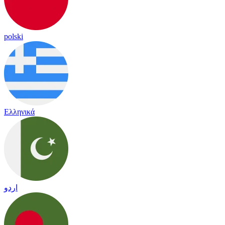
polski
Ελληνικά
اردو