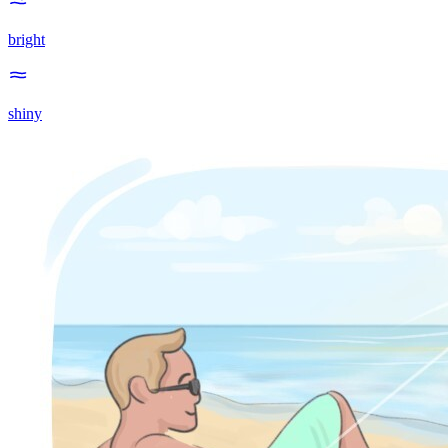
bright
shiny