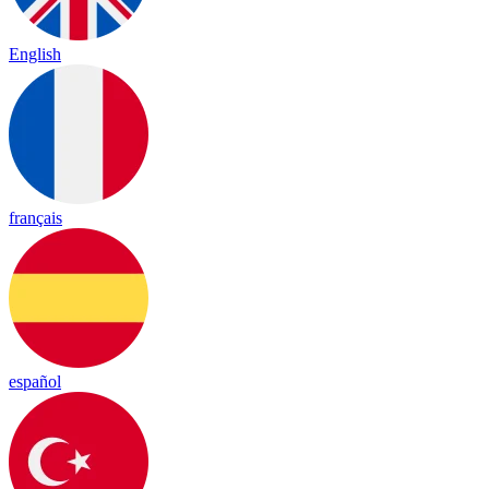
English
français
español