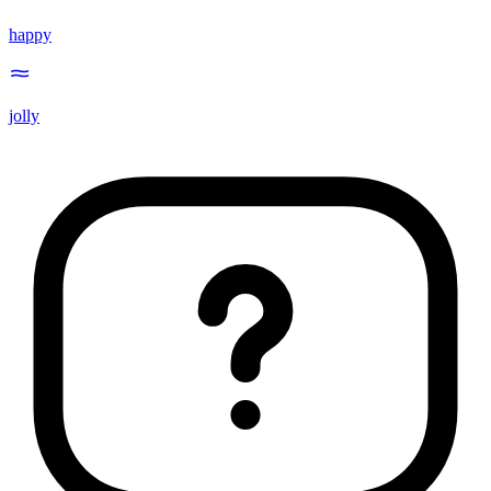
happy
jolly