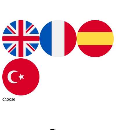
choose