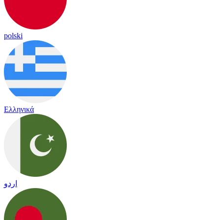
polski
Ελληνικά
اردو