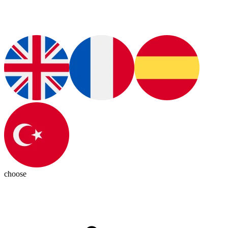
choose