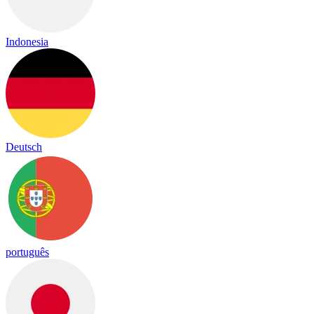
Indonesia
Deutsch
português