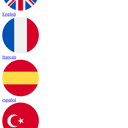
English
français
español