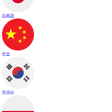
日本語
中文
한국어