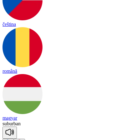
čeština
română
magyar
sub
ur
ban