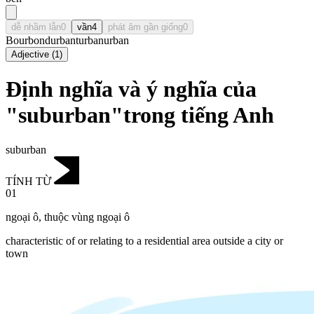
dễ nhầm lẫn
0
vần
4
phát âm gần giống
0
Bourbon
durban
turban
urban
Adjective
(
1
)
Định nghĩa và ý nghĩa của
"suburban"trong tiếng Anh
suburban
TÍNH TỪ
01
ngoại ô
,
thuộc vùng ngoại ô
characteristic of or relating to a residential area outside a city or
town