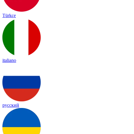
Türkçe
italiano
русский