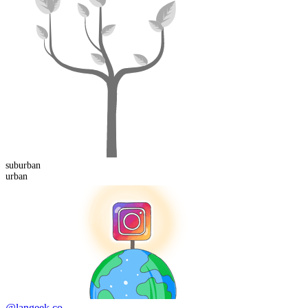
sub
urban
urban
@langeek.co