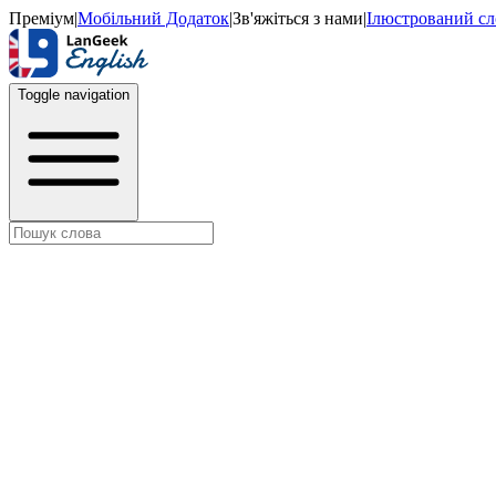
Преміум
|
Мобільний Додаток
|
Зв'яжіться з нами
|
Ілюстрований с
Toggle navigation