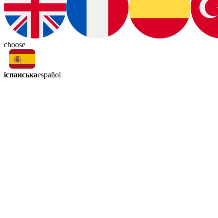
choose
іспанська
español