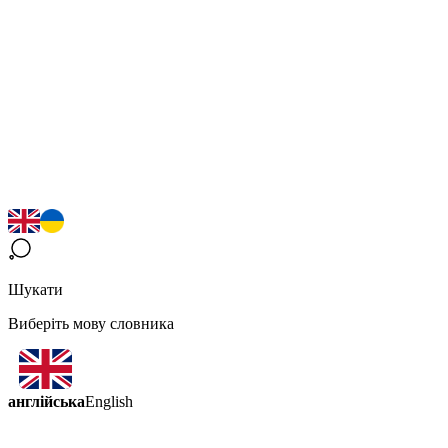
Шукати
Виберіть мову словника
англійська
English