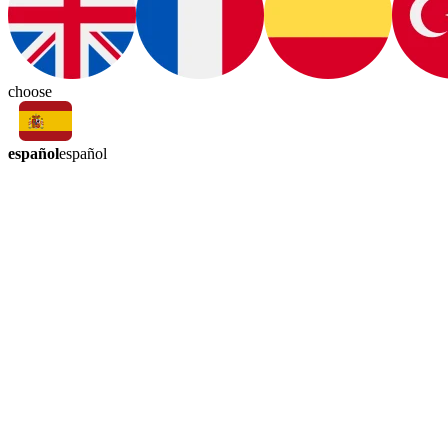
choose
español
español