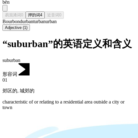
bēn
易混淆词
0
押韵词
4
近音词
0
Bourbon
durban
turban
urban
Adjective
(
1
)
“suburban”的英语定义和含义
suburban
形容词
01
郊区的
,
城郊的
characteristic of or relating to a residential area outside a city or
town