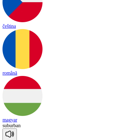
čeština
română
magyar
sub
ur
ban