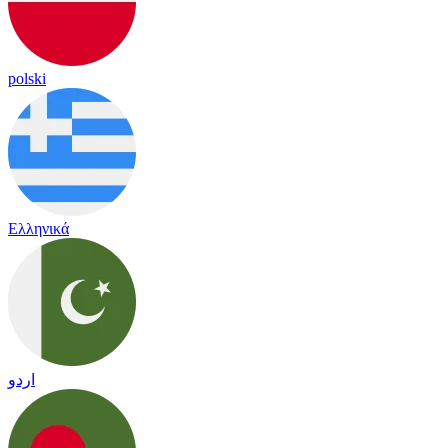
polski
Ελληνικά
اردو