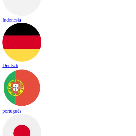
Indonesia
Deutsch
português