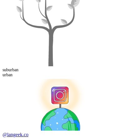
sub
urban
urban
@langeek.co