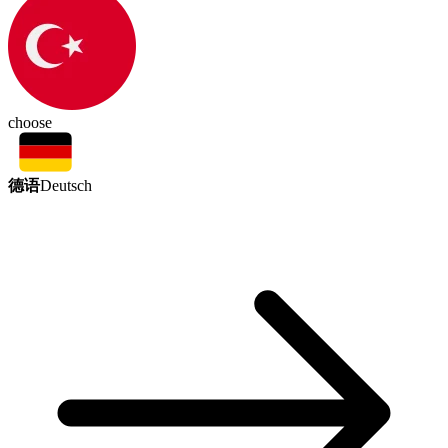
choose
德语
Deutsch