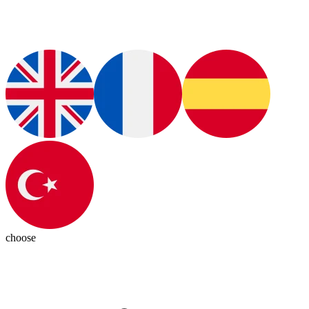
choose