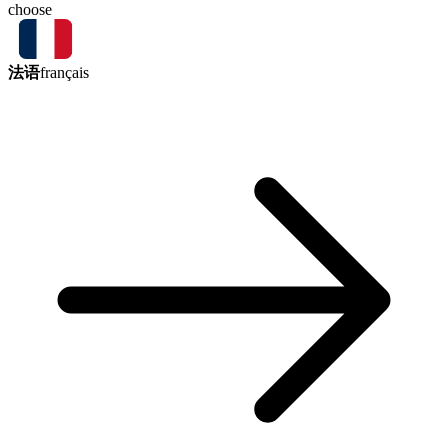
choose
法语
français