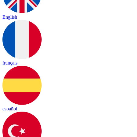
English
français
español