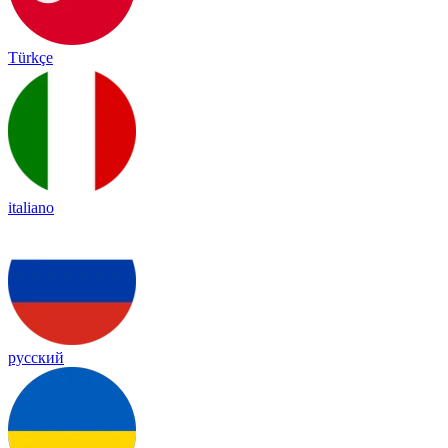
Türkçe
italiano
русский