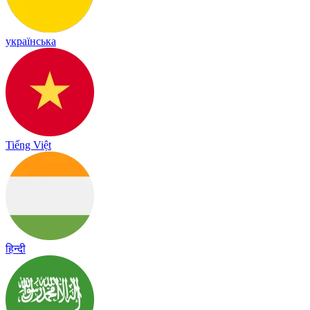
українська
Tiếng Việt
हिन्दी