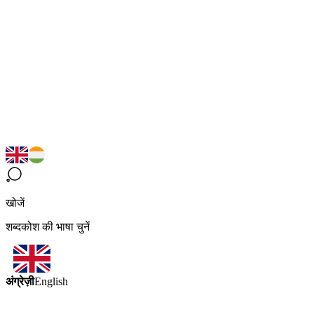
खोजें
शब्दकोश की भाषा चुनें
अंग्रेज़ी
English