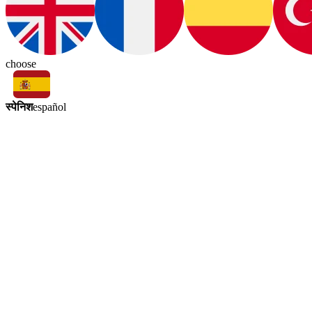
choose
स्पेनिश
español