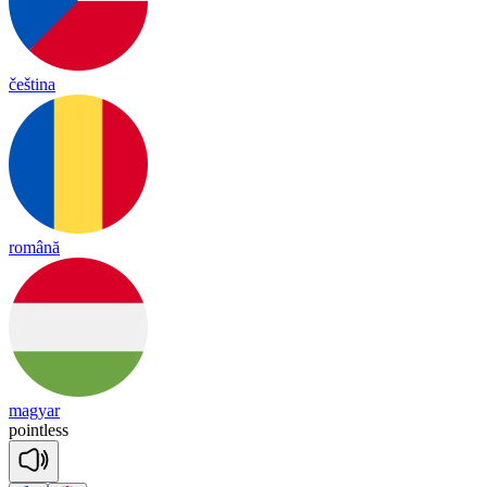
čeština
română
magyar
point
less