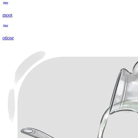
moot
otiose