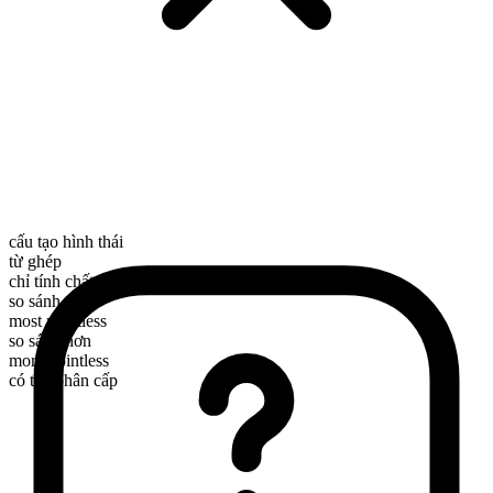
cấu tạo hình thái
từ ghép
chỉ tính chất
so sánh nhất
most pointless
so sánh hơn
more pointless
có thể phân cấp