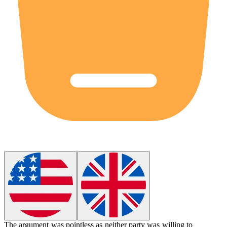
The argument was
pointless
as neither party was willing to