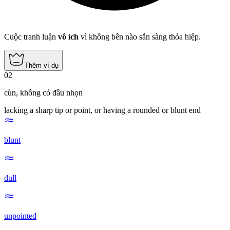
Cuộc tranh luận
vô ích
vì không bên nào sẵn sàng thỏa hiệp.
Thêm ví dụ
02
cùn
,
không có đầu nhọn
lacking a sharp tip or point, or having a rounded or blunt end
blunt
dull
unpointed