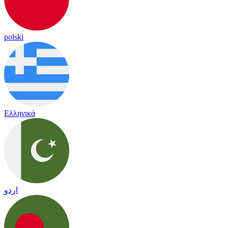
polski
Ελληνικά
اردو