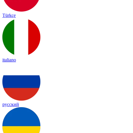
Türkçe
italiano
русский