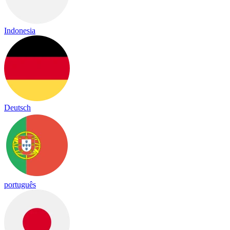
Indonesia
Deutsch
português