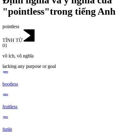
Định nghĩa và ý nghĩa của
"pointless"trong tiếng Anh
pointless
TÍNH TỪ
01
vô ích
,
vô nghĩa
lacking any purpose or goal
bootless
fruitless
futile