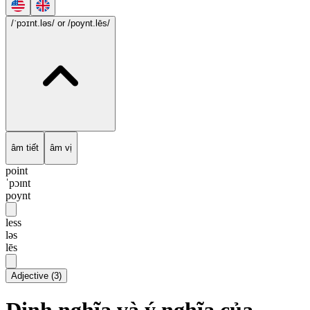
/ˈpɔɪnt.ləs/
or /poynt.lēs/
âm tiết
âm vị
point
ˈpɔɪnt
poynt
less
ləs
lēs
Adjective
(
3
)