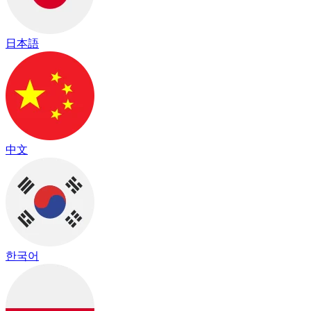
日本語
中文
한국어