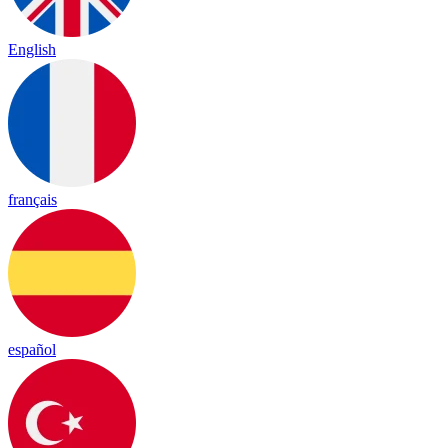
English
français
español