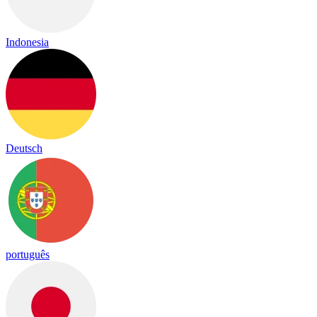
Indonesia
Deutsch
português