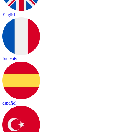
English
français
español