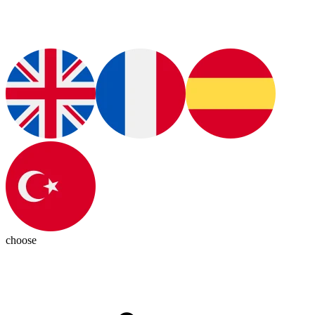
choose