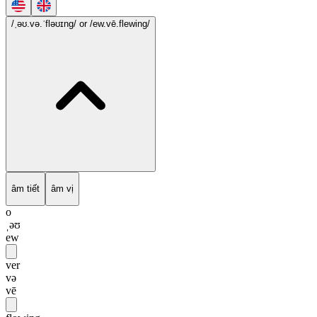
/ˌəʊ.və.ˈfləʊɪng/
or /ew.vē.flewing/
âm tiết
âm vị
o
ˌəʊ
ew
ver
və
vē