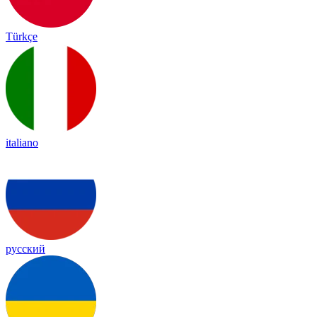
Türkçe
italiano
русский