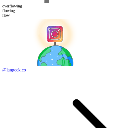
over
flowing
flow
ing
flow
@langeek.co