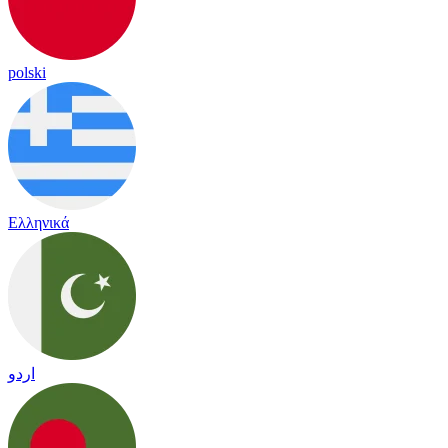
polski
Ελληνικά
اردو