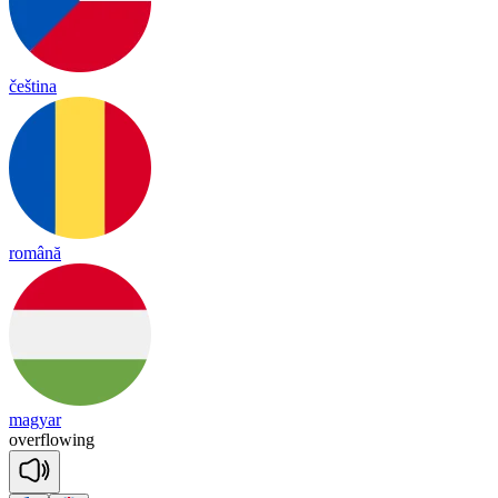
čeština
română
magyar
o
ver
flowing