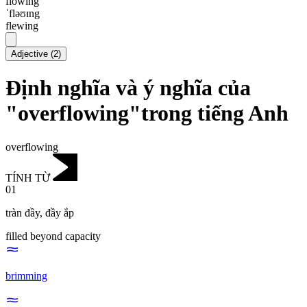
flowing
ˈfləʊɪng
flewing
Adjective
(
2
)
Định nghĩa và ý nghĩa của
"overflowing"trong tiếng Anh
overflowing
TÍNH TỪ
01
tràn đầy
,
đầy ắp
filled beyond capacity
brimming