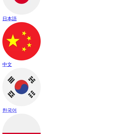
日本語
中文
한국어