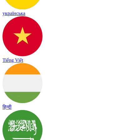
українська
Tiếng Việt
हिन्दी