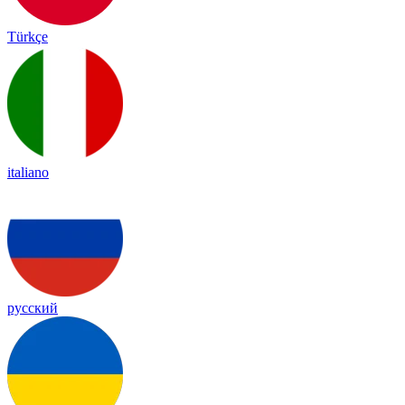
Türkçe
italiano
русский