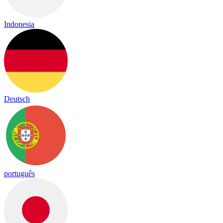
Indonesia
Deutsch
português