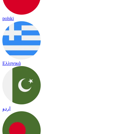
polski
Ελληνικά
اردو