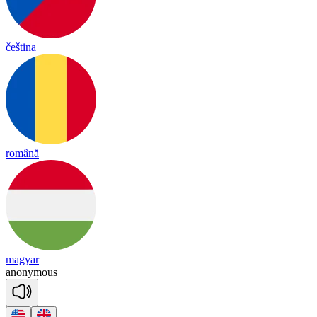
čeština
română
magyar
a
no
ny
mous