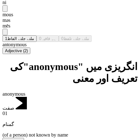
ni
mous
məs
mēs
1
ملتے جلتے الفاظ
0
ہم قافیہ
0
ملتے جلتے تلفظ
antonymous
Adjective
(
2
)
انگریزی میں "anonymous"کی
تعریف اور معنی
anonymous
صفت
01
گمنام
(of a person) not known by name