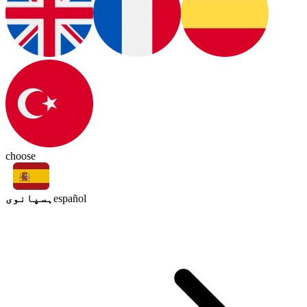
choose
ہسپانوی
español