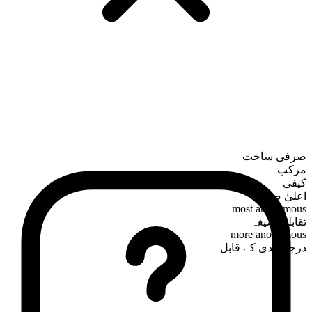
صرفی ساخت
مرکب
کیفی
اعلیٰ صیغہ
most anonymous
تقابلی صیغہ
more anonymous
درجہ بندی کے قابل