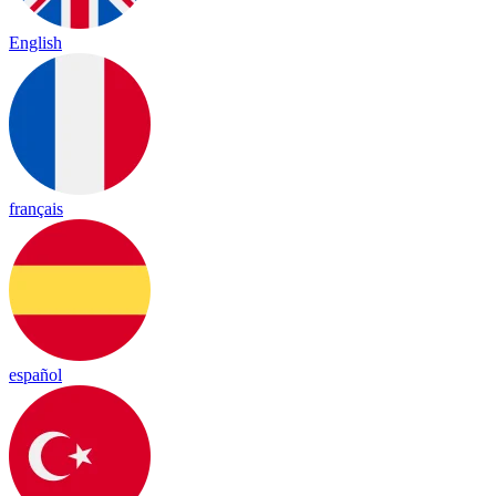
English
français
español