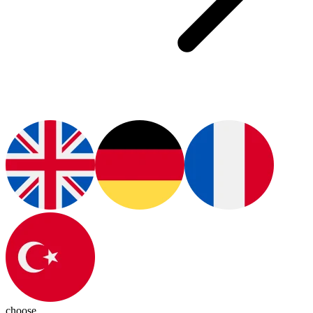
choose