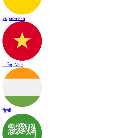
українська
Tiếng Việt
हिन्दी