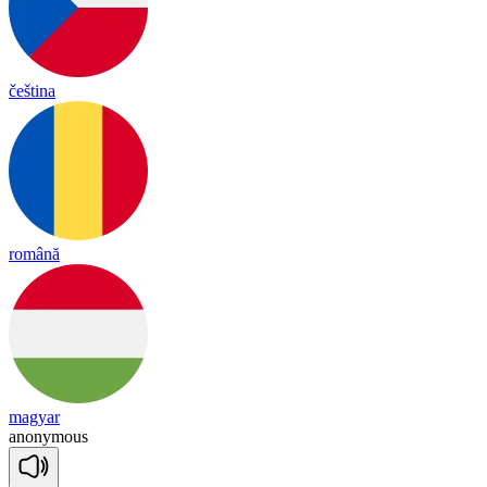
čeština
română
magyar
a
no
ny
mous