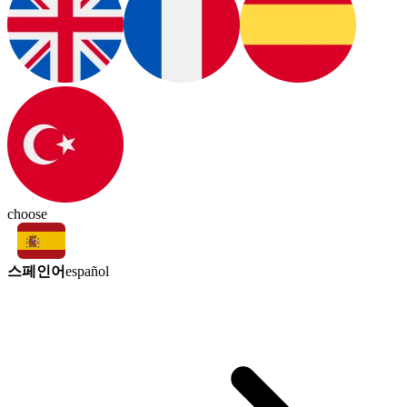
choose
스페인어
español