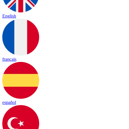
English
français
español