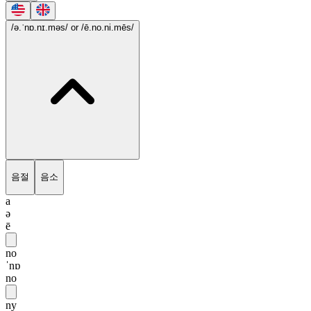
/ə.ˈnɒ.nɪ.məs/
or /ē.no.ni.mēs/
음절
음소
a
ə
ē
no
ˈnɒ
no
ny