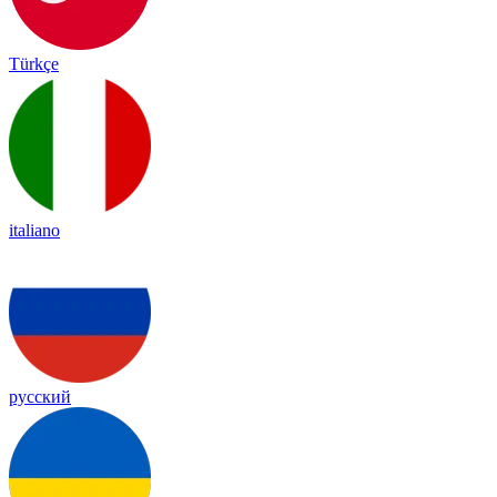
Türkçe
italiano
русский