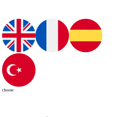
choose