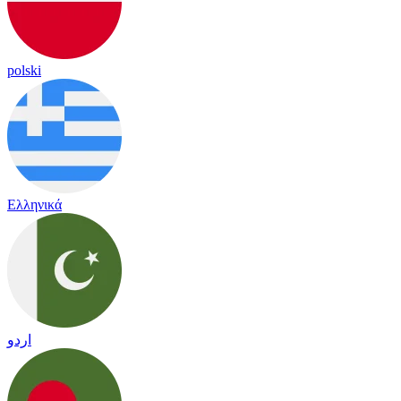
polski
Ελληνικά
اردو