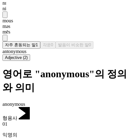
nɪ
ni
mous
məs
mēs
자주 혼동되는 말
1
각운
0
발음이 비슷한 말
0
antonymous
Adjective
(
2
)
영어로 "anonymous"의 정의
와 의미
anonymous
형용사
01
익명의